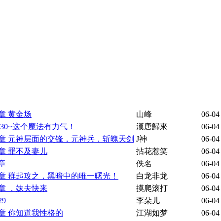
5章 黄金场
山峰
06-04
 30~这个魔法有力气！
漢唐歸來
06-04
50章 元神层面的交锋，元神兵，斩魄天剑
J神
06-04
5章 罪不及妻儿
拈花惹笑
06-04
8章
佚名
06-04
99章 群起攻之，黑暗中的唯一曙光！
白龙非龙
06-04
0章 ，妹夫快来
摸爬滚打
06-04
9
李朵儿
06-04
5章 你知道我性格的
江湖如梦
06-04