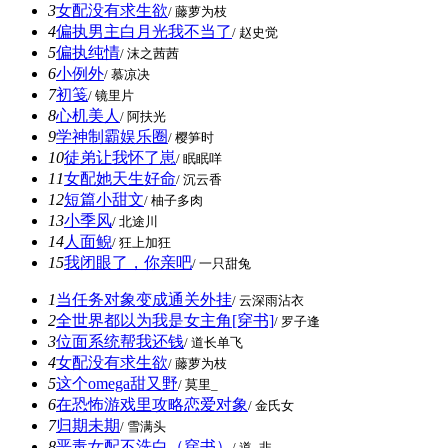
3
女配没有求生欲
/ 藤萝为枝
4
偏执男主白月光我不当了
/ 赵史觉
5
偏执纯情
/ 沫之茜茜
6
小例外
/ 慕凉决
7
初笺
/ 镜里片
8
心机美人
/ 阿扶光
9
学神制霸娱乐圈
/ 樱笋时
10
徒弟让我怀了崽
/ 眠眠咩
11
女配她天生好命
/ 沉云香
12
短篇小甜文
/ 柚子多肉
13
小季风
/ 北途川
14
人面鲵
/ 狂上加狂
15
我闭眼了，你亲吧
/ 一只甜兔
1
当任务对象变成通关外挂
/ 云深雨沾衣
2
全世界都以为我是女主角[穿书]
/ 罗子逢
3
位面系统帮我还钱
/ 道长单飞
4
女配没有求生欲
/ 藤萝为枝
5
这个omega甜又野
/ 莫里_
6
在恐怖游戏里攻略恋爱对象
/ 金氏女
7
归期未期
/ 雪满头
8
恶毒女配不洗白（穿书）
/ 道_非