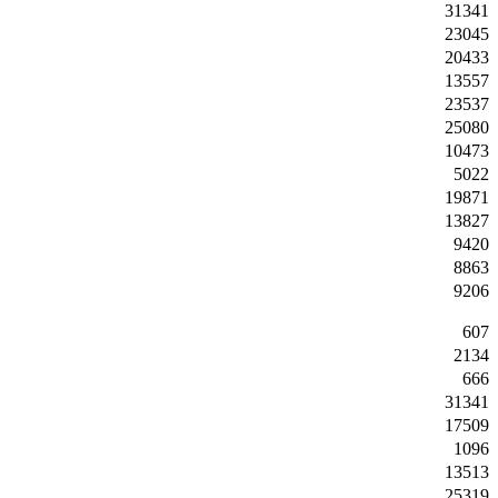
31341
23045
20433
13557
23537
25080
10473
5022
19871
13827
9420
8863
9206
607
2134
666
31341
17509
1096
13513
25319