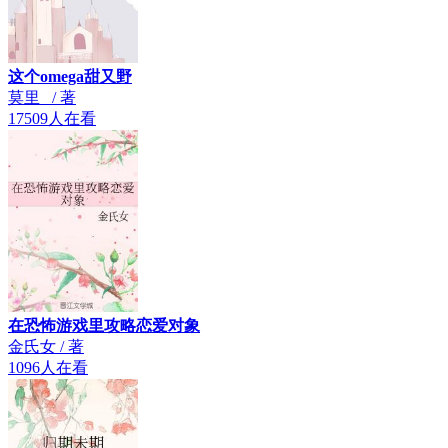
这个omega甜又野
莫里_ / 著
17509人在看
在恐怖游戏里攻略恋爱对象
金氏女 / 著
1096人在看