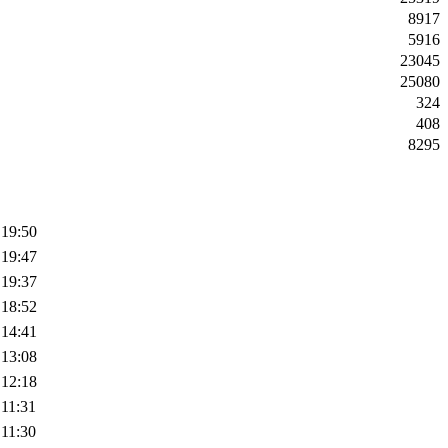
8917
5916
23045
25080
324
408
8295
 19:50
 19:47
 19:37
 18:52
 14:41
 13:08
 12:18
 11:31
 11:30