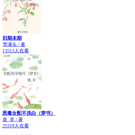
归期未期
雪满头 / 著
13513人在看
恶毒女配不洗白（穿书）
道_非 / 著
25319人在看