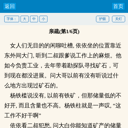
返回
首页
字体：
大
中
小
护眼
关灯
亲疏(第1/6页)
女人们无目的的闲聊吐槽, 依依坐的位置靠近
东外间大门, 听到二叔跟爹说工作上的麻烦。他
如今负责工业，去年带着勘探队寻找矿石，可
到现在都没进展。问大哥以前有没有听说过什
么地方出现过矿石的。
杨铁槛说没有, 以前有铁矿，但那储量低的不
好开, 而且含量也不高。杨铁柱就是一声叹, “这
工作不好干啊”
依依看二叔犯愁, 问大白你能知道矿产的储量