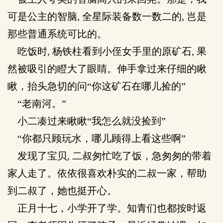
可是公主的智脑, 全星际装备数一数二的, 岂是
那些普通系统可比的。
吃饭时, 杨铁柱看到小侄女手里的原矿石, 果
然被吸引的瞪大了眼睛。伸手拿过来仔细的瞅
瞅，抬头急切的问“你这矿石在哪儿捡的”
“老南河。”
小二凑过来瞅瞅“我怎么就没捡到”
“你都只顾玩水，哪儿顾得上看这些啊”
发现了宝贝, 二叔匆忙吃了饭，急匆匆的带着
家人走了。依依很喜欢朴实的二叔一家，帮助
到二叔了，她也挺开心。
正月十七，小学开了学。知青们也都按时返