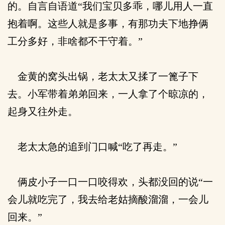
的。自言自语道“我们宝贝多乖，哪儿用人一直
抱着啊。这些人就是多事，有那功夫下地挣俩
工分多好，非啥都不干守着。”
金黄的窝头出锅，老太太又揉了一篦子下
去。小军带着弟弟回来，一人拿了个晾凉的，
起身又往外走。
老太太急的追到门口喊“吃了再走。”
俩皮小子一口一口咬得欢，头都没回的说“一
会儿就吃完了，我去给老姑摘酸溜溜，一会儿
回来。”