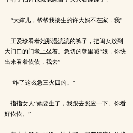
“大婶儿，帮帮我接生的许大妈不在家，我”
王爱珍看着她那湿漉漉的裤子，把闺女放到
大门口的门墩上坐着。急切的朝里喊“娘，你快
出来看着依依，我去”
“咋了这么急三火四的。”
指指女人“她要生了，我跟去照应一下。你看
好依依。”