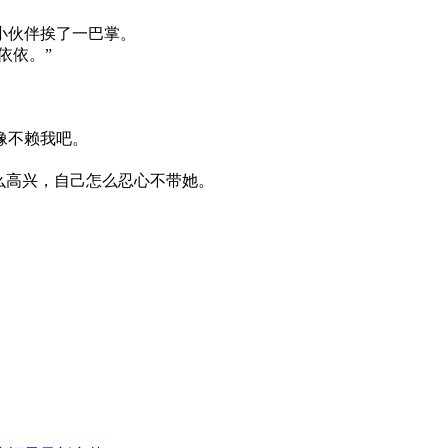
小伙伴挨了一巴掌。
依依。”
像不赖我吧。
么高兴，自己怎么忍心不带她。