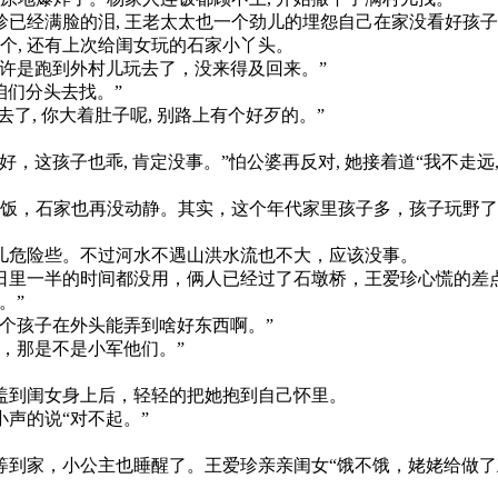
已经满脸的泪, 王老太太也一个劲儿的埋怨自己在家没看好孩
个, 还有上次给闺女玩的石家小丫头。
也许是跑到外村儿玩去了，没来得及回来。”
咱们分头去找。”
去了, 你大着肚子呢, 别路上有个好歹的。”
孩子也乖, 肯定没事。”怕公婆再反对, 她接着道“我不走远,
吃饭，石家也再没动静。其实，这个年代家里孩子多，孩子玩野
儿危险些。不过河水不遇山洪水流也不大，应该没事。
里一半的时间都没用，俩人已经过了石墩桥，王爱珍心慌的差
。”
个孩子在外头能弄到啥好东西啊。”
，那是不是小军他们。”
盖到闺女身上后，轻轻的把她抱到自己怀里。
声的说“对不起。”
到家，小公主也睡醒了。王爱珍亲亲闺女“饿不饿，姥姥给做了