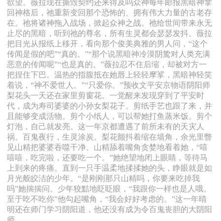
欲望。薇拉现在撕毁契约还来得及吗众神每年邮报黑暗神拿
回神格后，祂重新变回那个恐怖的、拥有伟大力量的古老存
在。祂将诸神拖入战场，掀起众神之战。祂给世间带来永无
止尽的黑暗，听到祂的尊名，所有生灵都会瑟瑟发抖。薇拉
把目光从报纸上移开，看向那个俊美典雅的男人问，“这个
传闻是假的吧”“真的。”“那个说黑暗神冷漠阴鸷对人类充满
恶意的传闻呢”“也是真的。”薇拉忍不住后缩，却被对方一
把捏住下巴。温热的指腹抵在她唇上轻轻摩挲，黑暗神轻笑
着说，“神不爱世人。”“只爱你。”预收文平安京物语阴阳师
梨花头一天还在家里剪窗花。一觉醒来发现穿到了平安时
代，成为寿司婆婆的小孙女梨花子。剪纸手艺也跟了来，并
且能够变成活物。剪个小纸人，可以帮她打鱼蒸米饭。剪个
灯泡，自己就发亮。这一年京都遭遇了前所未有的天灾人
祸。百鬼夜行，生灵涂炭。梨花颤抖着缩在墙角，余光里瞥
见山精把婆婆吞噬干净。山精舔着嘴角贪婪地看着她，“嘻
嘻嘻，吃完啦，还要吃一个。”她绝望地闭上眼睛，等待马
上到来的疼痛。直到一只手温柔地揉揉她的头，睁眼就是如
月光般皎洁的少年。“是刚刚那只山精吗，你要来吃掉我
吗”她揣揣问。少年狡黠地眨眨眼，“我跟你一样也是人哦。
至于吃不吃你”他勾起嘴角，“我会好好考虑的。”这一年晴
明还在师门学习阴阳道，他还没有成为令百鬼丧胆的大阴阳
师。