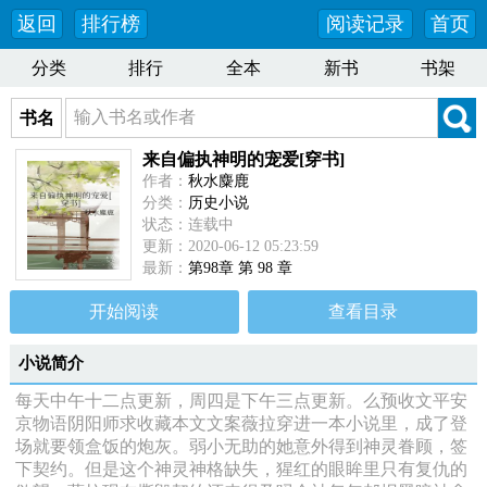
返回
排行榜
阅读记录
首页
分类
排行
全本
新书
书架
书名
来自偏执神明的宠爱[穿书]
作者：
秋水麋鹿
分类：
历史小说
状态：连载中
更新：2020-06-12 05:23:59
最新：
第98章 第 98 章
开始阅读
查看目录
小说简介
每天中午十二点更新，周四是下午三点更新。么预收文平安
京物语阴阳师求收藏本文文案薇拉穿进一本小说里，成了登
场就要领盒饭的炮灰。弱小无助的她意外得到神灵眷顾，签
下契约。但是这个神灵神格缺失，猩红的眼眸里只有复仇的