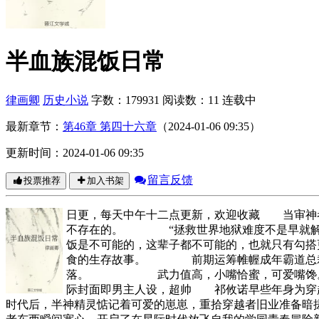
半血族混饭日常
律画卿
历史小说
字数：179931
阅读数：11
连载中
最新章节：
第46章 第四十六章
（2024-01-06 09:35）
更新时间：2024-01-06 09:35
留言反馈
投票推荐
加入书架
日更，每天中午十二点更新，欢迎收藏 当审
不存在的。 “拯救世界地狱难度不是早就解
饭是不可能的，这辈子都不可能的，也就只有
食的生存故事。 前期运筹帷幄成年霸道总裁
落。 武力值高，小嘴恰蜜，可爱嘴馋。苏爽甜
际封面即男主人设，超帅 祁攸诺早些年身为穿
时代后，半神精灵惦记着可爱的崽崽，重拾穿越者旧业准