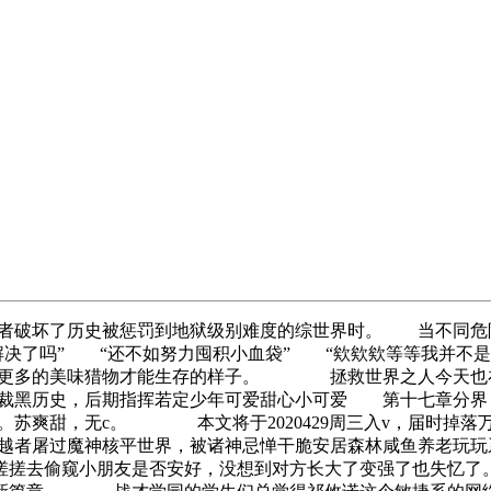
神者破坏了历史被惩罚到地狱级别难度的综世界时。 当不
决了吗” “还不如努力囤积小血袋” “欸欸欸等等我并不
勾搭更多的美味猎物才能生存的样子。 拯救世界之人今天
黑历史，后期指挥若定少年可爱甜心小可爱 第十七章分界
，无c。 本文将于2020429周三入v，届时掉落万字更
越者屠过魔神核平世界，被诸神忌惮干脆安居森林咸鱼养老玩
备暗搓搓去偷窥小朋友是否安好，没想到对方长大了变强了