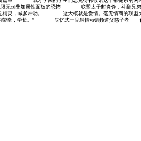
冒险新篇章 战才学园的学生们总觉得祁攸诺这个敏捷系的
无限无cd叠加属性面板的恐怖 联盟太子封炎铮，斗翻兄弟
再见精灵，喊爹冲动。 这大概就是爱情。毫无情商的联盟
的荣幸，学长。” 失忆式一见钟情vs错频道父慈子孝 你一定