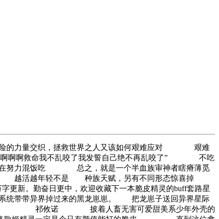
同危险的力量交织，拯救世界之人又该如何艰难应对 艰难
是啊啊啊救命我不乱咬了我发誓自己绝不再乱咬了” 不吃
也在努力混饭吃 总之，就是一个半血族审神者瞎瘠薄觅
 越活越年轻不是 种族天赋，另有不同形态惊喜掉
新。勤奋日更中，欢迎收藏下一本脆皮精灵的buff套路星
玩系统带带异界掉过来的黑龙崽崽。 把龙崽子送回异界星际
也失忆了。 祁攸诺 披着人畜无害可爱甜美系少年外壳的