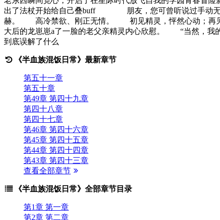
老东西瞬间宽心，开启了在星际时代放飞自我的学园青春
出了法杖开始给自己叠buff 朋友，您可曾听说过手动
赫。 高冷禁欲、刚正无情。 初见精灵，怦然心动；
大后的龙崽崽a了一脸的老父亲精灵内心欣慰。 “当然，我
到底误解了什么
《半血族混饭日常》最新章节
第五十一章
第五十章
第49章 第四十九章
第四十八章
第四十七章
第46章 第四十六章
第45章 第四十五章
第44章 第四十四章
第43章 第四十三章
查看全部章节
《半血族混饭日常》全部章节目录
第1章 第一章
第2章 第二章