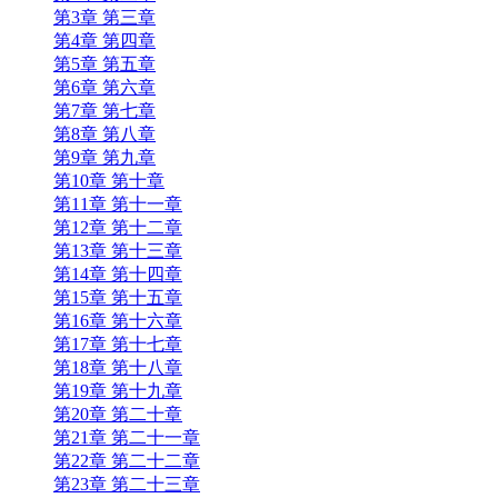
第3章 第三章
第4章 第四章
第5章 第五章
第6章 第六章
第7章 第七章
第8章 第八章
第9章 第九章
第10章 第十章
第11章 第十一章
第12章 第十二章
第13章 第十三章
第14章 第十四章
第15章 第十五章
第16章 第十六章
第17章 第十七章
第18章 第十八章
第19章 第十九章
第20章 第二十章
第21章 第二十一章
第22章 第二十二章
第23章 第二十三章