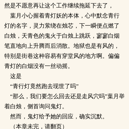
然是不愿意再让这个工作继续拖延下去了，
葉月小心握着青灯妖的本体，心中默念青行
灯的名字，灵力萦绕在烛芯，下一瞬便点燃了
白烛，天青色的鬼火于白烛上跳跃，寥寥白烟
笔直地向上升腾而后消散。地狱也是有风的，
特别是街巷这种容易有穿堂风的地方啊。偏偏
青灯的白烟没有一丝动摇。
这是
“青行灯竟然跑去现世了吗”
“那么，我们要怎么回去还是走风穴吗”葉月举
着白烛，侧首询问鬼灯。
然而，鬼灯给予她的回应，确实沉默。
（本章未完，请翻页）