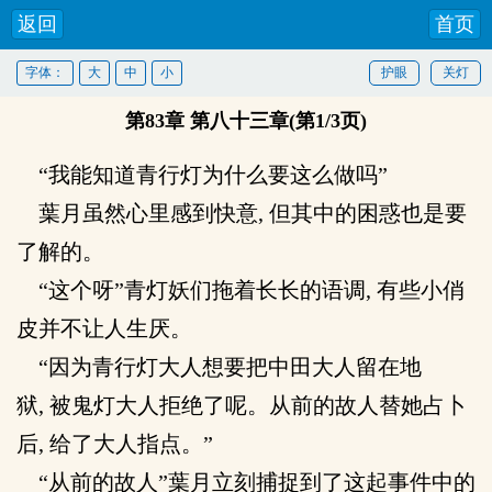
返回
首页
字体：
大
中
小
护眼
关灯
第83章 第八十三章(第1/3页)
“我能知道青行灯为什么要这么做吗”
葉月虽然心里感到快意, 但其中的困惑也是要
了解的。
“这个呀”青灯妖们拖着长长的语调, 有些小俏
皮并不让人生厌。
“因为青行灯大人想要把中田大人留在地
狱, 被鬼灯大人拒绝了呢。从前的故人替她占卜
后, 给了大人指点。”
“从前的故人”葉月立刻捕捉到了这起事件中的