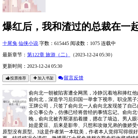
爆红后，我和渣过的总裁在一
十尾兔
仙侠小说
字数：615445
阅读数：1075
连载中
最新章节：
第122章 旅游（二）
（2023-12-24 05:30）
更新时间：2023-12-24 05:30
留言反馈
投票推荐
加入书架
俞向北一朝被陷害遭全网黑，冷静沉着地和捧红他
俞向北，深造学习后归国一举拿下视帝。职业黑子
王牌公司，只签了俞向北一人俞向北发现签了自己
全公事公办，仿佛已经将曾经的事情忘记。俞向北
晚，俞向北被齐斯湛掐着腰，摁在了墙边。男人眼
始是爱豆、后来是影帝、只想和攻做兄弟的傲娇受
原型没有原型。3这是作者第一本耽美，作者本人觉得写得很好