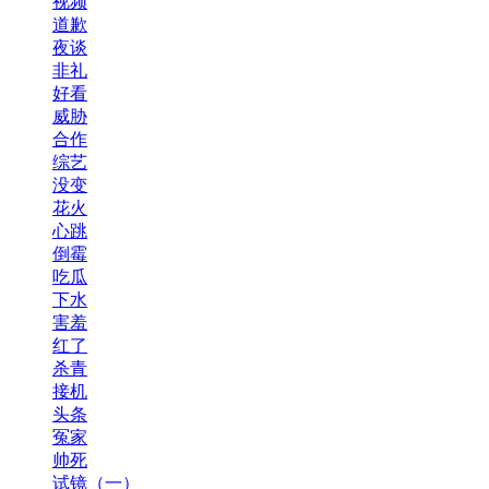
视频
道歉
夜谈
非礼
好看
威胁
合作
综艺
没变
花火
心跳
倒霉
吃瓜
下水
害羞
红了
杀青
接机
头条
冤家
帅死
试镜（一）