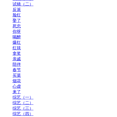
试镜（二）
反派
脸红
娶了
死忠
你呀
喝醉
爆红
红毯
拿奖
亲戚
陪伴
春节
买菜
烟花
心虚
来了
综艺（一）
综艺（二）
综艺（三）
综艺（四）