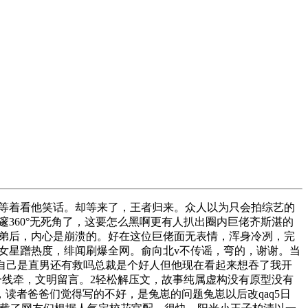
等着看他笑话。却等来了，王者归来。众人以为只会拍综艺的
360°无死角了，这要怎么黑啊更有人扒出圈内巨佬齐斯湛的
弟后，内心是崩溃的。好在这位巨佬面无表情，浑身冷冽，完
女星蹭热度，绯闻刷爆全网。俞向北v不传谣，弯的，谢谢。当
说自己是直男还有救吗总裁是个好人但他现在看起来想吞了我开
一线牵，文明留言。2轻松解压文，故事纯属虚构没有原型没有
读者爸爸们觉得写的不好，是兔崽的问题兔崽以后改qaq5日