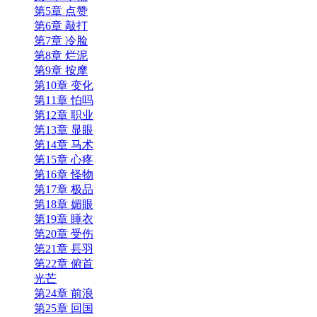
第5章 点赞
第6章 敲打
第7章 冷脸
第8章 烂泥
第9章 按摩
第10章 变化
第11章 怕吗
第12章 职业
第13章 显眼
第14章 马术
第15章 心疼
第16章 怪物
第17章 极品
第18章 媚眼
第19章 睡衣
第20章 受伤
第21章 镸羽
第22章 俯首
光芒
第24章 前浪
第25章 回国