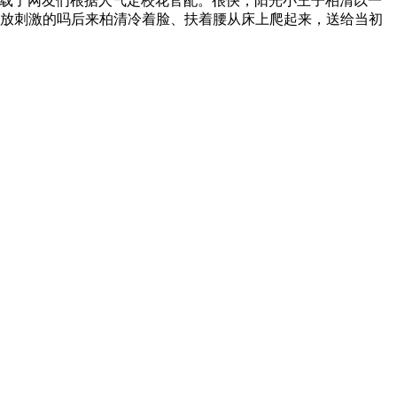
连载了网友们根据人气定校花官配。很快，阳光小王子柏清以一
开放刺激的吗后来柏清冷着脸、扶着腰从床上爬起来，送给当初