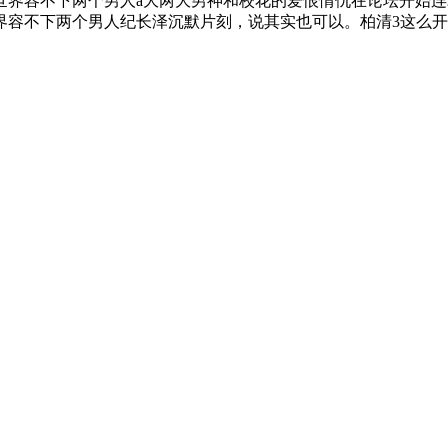
世界容不下两个男人a大两大男神和校花的爱恨情仇在论坛开始
界容不下两个男人纪长泽沉默片刻，说其实也可以。柏清3这么