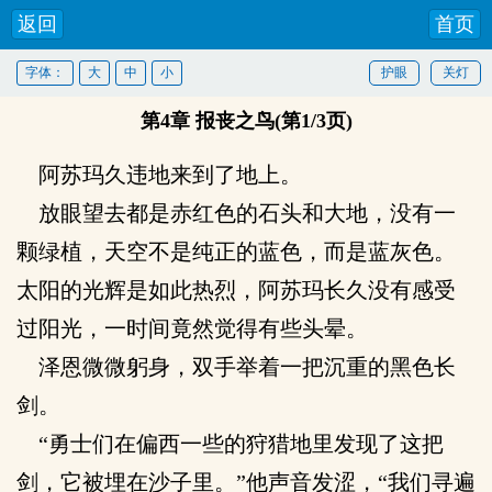
返回
首页
字体：
大
中
小
护眼
关灯
第4章 报丧之鸟(第1/3页)
阿苏玛久违地来到了地上。
放眼望去都是赤红色的石头和大地，没有一
颗绿植，天空不是纯正的蓝色，而是蓝灰色。
太阳的光辉是如此热烈，阿苏玛长久没有感受
过阳光，一时间竟然觉得有些头晕。
泽恩微微躬身，双手举着一把沉重的黑色长
剑。
“勇士们在偏西一些的狩猎地里发现了这把
剑，它被埋在沙子里。”他声音发涩，“我们寻遍