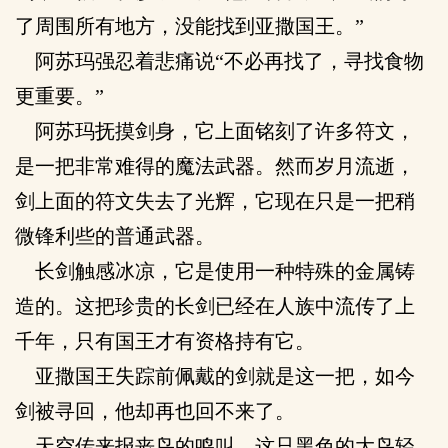
了周围所有地方，没能找到亚撒国王。”
阿苏玛强忍着悲痛说“不必再找了，寻找食物
更重要。”
阿苏玛抚摸剑身，它上面铭刻了许多符文，
是一把非常难得的魔法武器。然而岁月流逝，
剑上面的符文失去了光辉，它现在只是一把稍
微锋利些的普通武器。
长剑触感冰凉，它是使用一种特殊的金属铸
造的。这把珍贵的长剑已经在人族中流传了上
千年，只有国王才有资格持有它。
亚撒国王失踪前佩戴的剑就是这一把，如今
剑被寻回，他却再也回不来了。
天空传来报丧鸟的鸣叫，这只黑色的大鸟轻