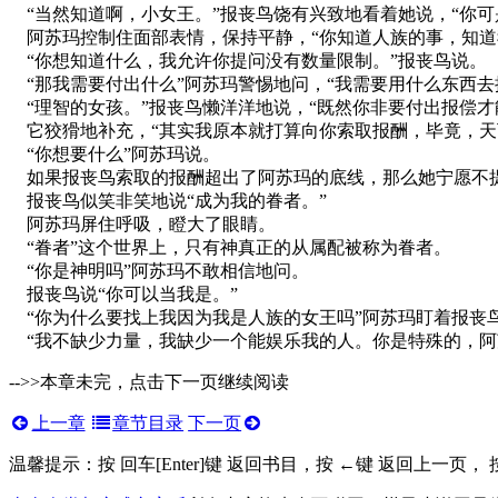
“当然知道啊，小女王。”报丧鸟饶有兴致地看着她说，“你可
阿苏玛控制住面部表情，保持平静，“你知道人族的事，知道
“你想知道什么，我允许你提问没有数量限制。”报丧鸟说。
“那我需要付出什么”阿苏玛警惕地问，“我需要用什么东西去
“理智的女孩。”报丧鸟懒洋洋地说，“既然你非要付出报偿才
它狡猾地补充，“其实我原本就打算向你索取报酬，毕竟，天
“你想要什么”阿苏玛说。
如果报丧鸟索取的报酬超出了阿苏玛的底线，那么她宁愿不
报丧鸟似笑非笑地说“成为我的眷者。”
阿苏玛屏住呼吸，瞪大了眼睛。
“眷者”这个世界上，只有神真正的从属配被称为眷者。
“你是神明吗”阿苏玛不敢相信地问。
报丧鸟说“你可以当我是。”
“你为什么要找上我因为我是人族的女王吗”阿苏玛盯着报丧鸟
“我不缺少力量，我缺少一个能娱乐我的人。你是特殊的，阿
-->>本章未完，点击下一页继续阅读
上一章
章节目录
下一页
温馨提示：按 回车[Enter]键 返回书目，按 ←键 返回上一