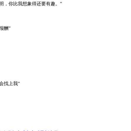
明，你比我想象得还要有趣。”
报酬”
会找上我”