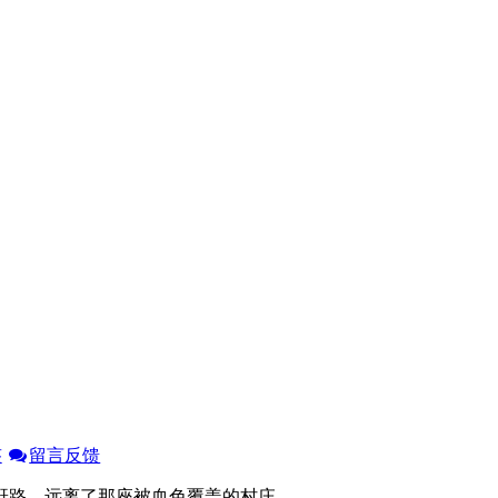
签
留言反馈
赶路，远离了那座被血色覆盖的村庄。