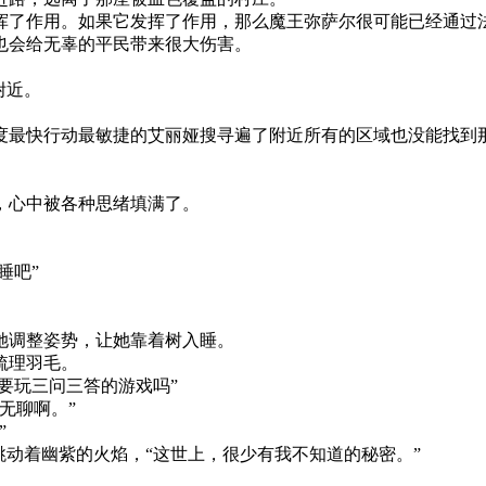
了作用。如果它发挥了作用，那么魔王弥萨尔很可能已经通过
也会给无辜的平民带来很大伤害。
附近。
。
最快行动最敏捷的艾丽娅搜寻遍了附近所有的区域也没能找到
，心中被各种思绪填满了。
睡吧”
她调整姿势，让她靠着树入睡。
梳理羽毛。
要玩三问三答的游戏吗”
无聊啊。”
”
动着幽紫的火焰，“这世上，很少有我不知道的秘密。”