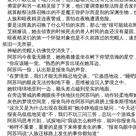
弗雷萨和另一名精灵留了下来，他们要调查献祭法阵是否发挥
就算献祭法阵召唤出的不是魔王弥萨尔而是别的深渊生物，
人族和暗夜精灵连夜警戒，害怕在夜晚遭遇危险。
要是法阵真的召唤了什么可怕的东西，那么“他”很可能就在
艾丽娅说，她去侦查的时候死去的兽人村民的血还没有凝固
暗夜精灵们的第一个怀疑对象也是不久前路过的兜帽人，速度
依旧一无所获。
神秘的兜帽人仿佛凭空消失了。
阿苏玛今夜毫无睡意，她抱着膝盖坐在树下仰望浩瀚的星空
“你应该睡一觉。”熟悉的声音出现在她耳边。
阿苏玛一惊，认出那是报丧鸟的声音。
“在梦境里，我们才能无所顾忌地交谈。”它蛊惑地说，“睡吧
阿苏玛的眼皮无法控制地下垂，思维被迫沉入梦境之中。
她软绵绵地歪到一边，额头差点磕到坚实的地面。
在旁边警戒的希姆眼疾手快地扶住阿苏玛的，动作轻柔地帮
灰色的梦境空间里，报丧鸟停在阿苏玛的肩膀上慢条斯理地
“这次又是为什么出现在我面前”她冷静地提出疑问，“今天还
报丧鸟低低地笑道“不，我们不玩三问三答，总玩一个游戏多
阿苏玛思考片刻，试探地问“我该怎么称呼你，就叫你报丧鸟
“称呼不重要，重要的是接下来将要发生的事。”报丧鸟眼中跳
阿苏玛说“人族迁移路上发生的事你都知道”