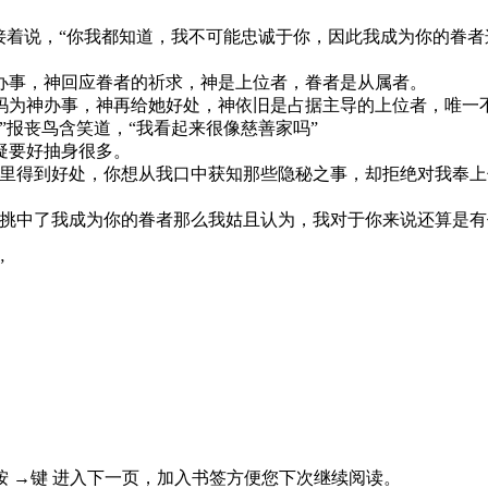
接着说，“你我都知道，我不可能忠诚于你，因此我成为你的眷
办事，神回应眷者的祈求，神是上位者，眷者是从属者。
为神办事，神再给她好处，神依旧是占据主导的上位者，唯一
报丧鸟含笑道，“我看起来很像慈善家吗”
疑要好抽身很多。
里得到好处，你想从我口中获知那些隐秘之事，却拒绝对我奉上
挑中了我成为你的眷者那么我姑且认为，我对于你来说还算是有
”
页， 按 →键 进入下一页，加入书签方便您下次继续阅读。