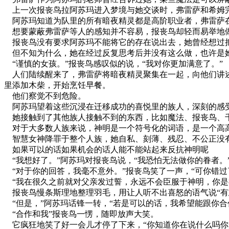
上一次报丧鸟拉阿苏玛进入梦境与她交谈时，弗雷萨和希姆完
阿苏玛知道为队里的所有暗夜精灵都是高阶职业者，弗雷萨在
想要蒙蔽弗雷萨等人的感知并不容易，报丧鸟却轻而易举地
报丧鸟没有要求阿苏玛不能将它的存在说出去，她曾经想过
但不知为什么，她在经过反复思考后并没有这么做，也许是她
“谨慎的女孩。”报丧鸟感叹似的说，“我对你更加满意了。”
人们陆续醒来了，弗雷萨将暗夜精灵聚集在一起，向他们讲述
里添加木柴，开始烹饪早餐。
他们察觉不到危险。
阿苏玛望着这些沉浸在迁移成功的喜悦里的族人，深刻的感
她接触到了其他族人接触不到的东西，比如魔法、报丧鸟、千
对于大多数人族来说，神明是一个符号化的词语，是一个高高
智慧女神降罪于整个人族，她自私、刻薄、残忍、不公正没有
如果可以的话如果机会的话人能不能站起来反抗神明呢
“我想好了。”阿苏玛对报丧鸟说，“我恐怕无法做你的眷者。
“对于你的回答，我毫不意外。”报丧鸟笑了一声，“可你错过
“我在很久之前就对父亲发过誓，永远不会臣服于神明，你是
报丧鸟慢条斯理地整理羽毛，用让人听不出喜怒的语气说“有
“但是，”阿苏玛话锋一转，“若是可以的话，我希望能跟你合
“合作和我”报丧鸟一愣，随即放声大笑。
它疯狂地笑了好一会儿才停了下来，“你知道你在说什么吗你