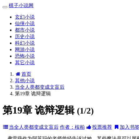
棋子小说网
玄幻小说
仙侠小说
都市小说
历史小说
科幻小说
网游小说
恐怖小说
其它小说
首页
其他小说
当全人类都变成文盲后
第19章 诡辩逻辑
第19章 诡辩逻辑
(1/2)
当全人类都变成文盲后
作者：桉柏
投票推荐
加入书
弗雷萨作为阿苏玛的老师曾经告诉过她，某些魔法是可以屏蔽