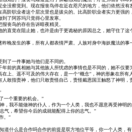
全没察觉到。现在报丧鸟停在近在咫尺的地方，他们依然没有
高阶职业者这个层次里也是拔尖的。比高阶职业者实力更强的
做到了阿苏玛只觉得心里发寒。
把报丧鸟的存在告诉暗夜精灵。
的直觉在阻止她，也许是由于更诡秘的原因总之，她守住了这
昨晚发生的事，所有人都表情严肃。人族对身中海妖魔法的事
受到了一件事她与他们是不同的。
年前的真相她与其他族人所忧虑的事情也是不同的，她不仅要
在上、遥不可及的伟大存在，是一个“概念”，神的形象在所有
人敢指责神，他们只敢责怪自己，责怪戴恩国王触怒了神明，
”
了一个重要的机会。”
神，我不能做神的仆人，作为一个人类，我也不愿意再受神明的
志气，希望你今后的成就能配得上你的志气。”
作。”
知道什么是合作吗合作的前提是双方地位平等，你一个人类，有