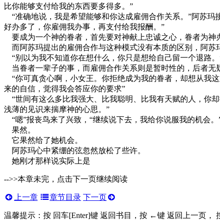
比你能够支付给我的东西要多得多。”
“准确地说，我是希望能够和你达成雇佣合作关系。”阿苏玛
好办多了，你雇佣我办事，再支付给我报酬。”
要成为一个神的眷者，首先要对神献上忠诚之心，眷者为神
而阿苏玛提出的雇佣合作与这种模式没有本质的区别，阿苏玛
“别以为我不知道你在想什么，你只是想给自己留一个退路。”
当眷者一辈子的事，而雇佣合作关系则是暂时性的，后者无
“你可真贪心啊，小女王。你拒绝成为我的眷者，却想从我这
来的自信，觉得我会答应你的要求”
“世间有这么多比我强大、比我聪明、比我有天赋的人，你却
浅薄的见识来揣摩神的心思。”
“嗯”报丧鸟来了兴致，“继续说下去，我给你说服我的机会。
果然。
它果然给了她机会。
阿苏玛心中紧绷的弦忽然放松了些许。
她刚才那样说实际上是
-->>本章未完，点击下一页继续阅读
上一章
章节目录
下一页
温馨提示：按 回车[Enter]键 返回书目，按 ←键 返回上一