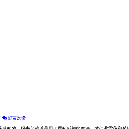
签
留言反馈
感知的，报丧鸟难道是用了屏蔽感知的魔法，才使弗雷萨和希