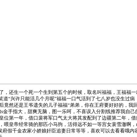
了，还生一个死一个生到第五个的时候，取名叫福福，王福福一
山笑道“兴许只能活几个月呢”福福一口气活到了七八岁也没生过
后竟然还是王爷遗失的儿子福福“弟弟，你在王府要好好的，我回
弟s金手指大，甜爽无脑，图一乐呵，不喜误入分割线推荐我自
皇位第一年，借口裴将军口气太大将其发配到了边疆第二年，借
，喂皇帝经常骑的那匹小马驹，活得远不如一等宫女裴雪澈啊，
侯府假千金农家小娇娘奸臣追妻日常等等，喜欢可以去看看哦内