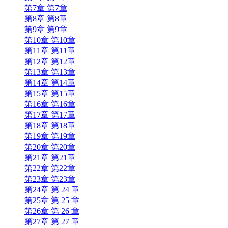
第7章 第7章
第8章 第8章
第9章 第9章
第10章 第10章
第11章 第11章
第12章 第12章
第13章 第13章
第14章 第14章
第15章 第15章
第16章 第16章
第17章 第17章
第18章 第18章
第19章 第19章
第20章 第20章
第21章 第21章
第22章 第22章
第23章 第23章
第24章 第 24 章
第25章 第 25 章
第26章 第 26 章
第27章 第 27 章