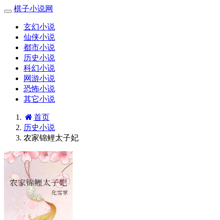
棋子小说网
玄幻小说
仙侠小说
都市小说
历史小说
科幻小说
网游小说
恐怖小说
其它小说
首页
历史小说
农家锦鲤太子妃