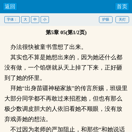
返回
首页
字体：
大
中
小
护眼
关灯
第5章 05(第1/2页)
办法很快被童书雪想了出来。
其实也不算是她想出来的，因为她还什么都
没有做，一个馅饼就从天上掉了下来，正好砸
到了她的怀里。
拜她“出身苗疆神秘家族”的传言所赐，班级里
大部分同学都不再敢过来招惹她，但也有那么
极少数调皮胆大的人依旧看她不顺眼，没有放
弃戏弄她的想法。
不过因为老师的严加阻止，和那些“和她说话