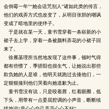
会倒霉一年”“她会诅咒别人”诸如此类的传言，
他们的戏弄方式也改变了，从明目张胆的嘲讽
变成了暗地里的使绊子。
于是就在某一天，童书雪穿着一条崭新的小
裙子去上学，穿着一条被颜料弄花的小裙子回
来了。
徐雁菡理所当然地发现了这件事，顿时气得
都有些懵了，季骄阳也很生气，让她说出那些
欺负她的人是谁，他明天就跑过去揍他们，一
定狠狠揍到他们哭着向她道歉为止。
童书雪没有说，只是咬着唇，红着眼圈，低
下头，用带有一点委屈腔调的小声音，断断续
续地说“是心心自己弄花心心不好”