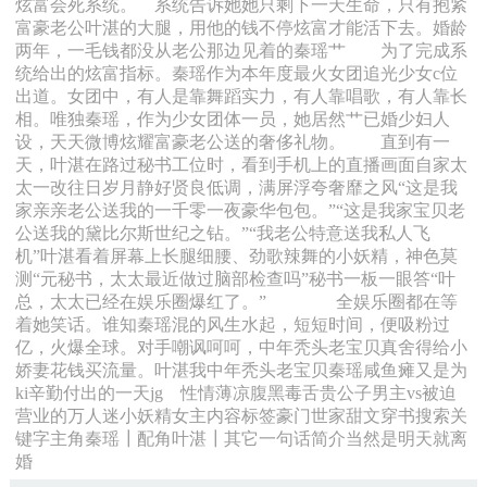
炫富会死系统。 系统告诉她她只剩下一天生命，只有抱紧
富豪老公叶湛的大腿，用他的钱不停炫富才能活下去。婚龄
两年，一毛钱都没从老公那边见着的秦瑶艹 为了完成系
统给出的炫富指标。秦瑶作为本年度最火女团追光少女c位
出道。女团中，有人是靠舞蹈实力，有人靠唱歌，有人靠长
相。唯独秦瑶，作为少女团体一员，她居然艹已婚少妇人
设，天天微博炫耀富豪老公送的奢侈礼物。 直到有一
天，叶湛在路过秘书工位时，看到手机上的直播画面自家太
太一改往日岁月静好贤良低调，满屏浮夸奢靡之风“这是我
家亲亲老公送我的一千零一夜豪华包包。”“这是我家宝贝老
公送我的黛比尔斯世纪之钻。”“我老公特意送我私人飞
机”叶湛看着屏幕上长腿细腰、劲歌辣舞的小妖精，神色莫
测“元秘书，太太最近做过脑部检查吗”秘书一板一眼答“叶
总，太太已经在娱乐圈爆红了。” 全娱乐圈都在等
着她笑话。谁知秦瑶混的风生水起，短短时间，便吸粉过
亿，火爆全球。对手嘲讽呵呵，中年秃头老宝贝真舍得给小
娇妻花钱买流量。叶湛我中年秃头老宝贝秦瑶咸鱼瘫又是为
ki辛勤付出的一天jg 性情薄凉腹黑毒舌贵公子男主vs被迫
营业的万人迷小妖精女主内容标签豪门世家甜文穿书搜索关
键字主角秦瑶┃配角叶湛┃其它一句话简介当然是明天就离
婚