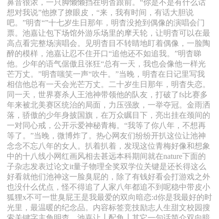
鼻音很浓，一只脚懒懒挡在明杳跟前。“你是不是有什么话
想对我说”他撩了撩眼皮，“来，我有时间，有话大胆说
吧。”明杳“”十七岁生日那年，明杳没抢到偶像的演唱会门
票。池嘉让包下场馆外游乐场里的摩天轮，让明杳可以在最
高点看完整场演唱会。见明杳目不转睛地盯着偶像，一脸陶
醉的模样，池嘉让忍不住开口“追他还不如追我。”明杳睇
他。少年的语气倨傲且张狂“总有一天，我也会像他一样光
芒万丈。”明杳嗤笑一声“吹牛。”当晚，明杳在日记里写我
相信他总有一天会光芒万丈。二十岁生日那年，明杳失恋。
同一天，世界赛杀人王池神带领他的队友，打破了fs比赛多
年来被北美赛区统治的局面，力压强敌，一举夺冠。金雨洒
落，骄傲的少年身披国旗，在万众瞩目下，亮出挂在颈间的
一对同心戒，公开示爱神秘青梅。“我等了你八年，不想再
等了。”当晚，微博炸了。热心网友们纷纷开扒这位让池神
念念不忘八年的女人。扒着扒着，发现这位青梅好像和想象
中的十八线小网红画风相去甚远本科期间就在nature下面的
子杂志发表过论文it量子物理全奖双学位关键是还长得这么
好看就他们池神这一脸臭屁的，除了有钱好看会打游戏之外
也没什么优点，怪不得追了人家八年都追不到呢稳中带皮小
狐狸x不可一世臭屁王是我最爱的双向暗恋:d你是我最好的时
光里，最温暖的纪念品。内容标签竞技励志人生甜文校园搜
索关键字主角明杳，池嘉让┃配角┃其它一句话简介双向暗