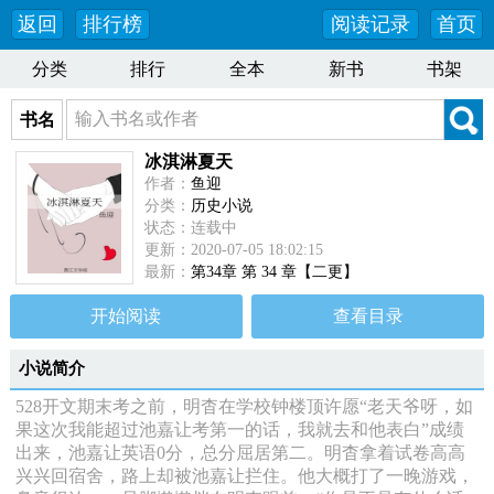
返回
排行榜
阅读记录
首页
分类
排行
全本
新书
书架
书名
冰淇淋夏天
作者：
鱼迎
分类：
历史小说
状态：连载中
更新：2020-07-05 18:02:15
最新：
第34章 第 34 章【二更】
开始阅读
查看目录
小说简介
528开文期末考之前，明杳在学校钟楼顶许愿“老天爷呀，如
果这次我能超过池嘉让考第一的话，我就去和他表白”成绩
出来，池嘉让英语0分，总分屈居第二。明杳拿着试卷高高
兴兴回宿舍，路上却被池嘉让拦住。他大概打了一晚游戏，