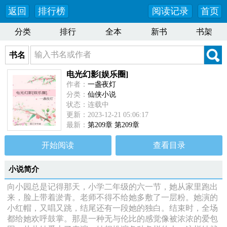
返回
排行榜
阅读记录
首页
分类
排行
全本
新书
书架
书名
电光幻影[娱乐圈]
作者：
一盏夜灯
分类：
仙侠小说
状态：连载中
更新：2023-12-21 05:06:17
最新：
第209章 第209章
开始阅读
查看目录
小说简介
向小园总是记得那天，小学二年级的六一节，她从家里跑出
来，脸上带着淤青。老师不得不给她多敷了一层粉。她演的
小红帽，又唱又跳，结尾还有一段她的独白。结束时，全场
都给她欢呼鼓掌。那是一种无与伦比的感觉像被浓浓的爱包