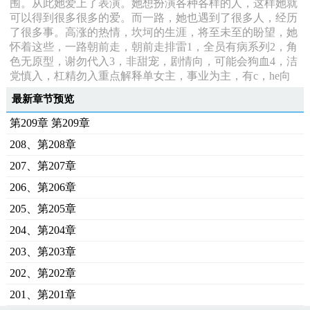
围。从此她爱上了表演。她想扮演各种各样的人，这样她就
可以得到很多很多的爱。而一路，她也遇到了很多人，经历
了很多事。高涨的热情，坎坷的生涯，将至未至的盼望，她
怀着这些，一路朝前走，朝前走排雷1，全员有病系列2，角
色无原型，谢勿代入3，非甜宠，剧情向，可能会狗血4，洁
党慎入，杠精勿入重点解释单女主，事业为主，有c，he向
最新章节预览
第209章 第209章
208、第208章
207、第207章
206、第206章
205、第205章
204、第204章
203、第203章
202、第202章
201、第201章