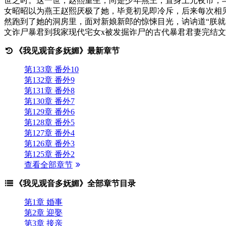
世之时。这一世，赵熙重生，尚是少年燕王，置身上元夜市，
女昭昭以为燕王赵熙厌极了她，毕竟初见即冷斥，后来每次相
然跑到了她的洞房里，面对新娘新郎的惊悚目光，讷讷道“朕就
文诈尸暴君到我家现代宅女x被发掘诈尸的古代暴君君妻完结
《我见观音多妩媚》最新章节
第133章 番外10
第132章 番外9
第131章 番外8
第130章 番外7
第129章 番外6
第128章 番外5
第127章 番外4
第126章 番外3
第125章 番外2
查看全部章节
《我见观音多妩媚》全部章节目录
第1章 婚事
第2章 迎娶
第3章 接亲