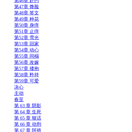
第46章 赴约
第47章 馋脸
第48章 签文
第49章 种花
第50章 身痒
第51章 止痒
第52章 雪光
第53章 回家
第54章 动心
第55章 同榻
第56章 改嫁
第57章 搂抱
第58章 矜持
第59章 可爱
决心
主动
春至
第 63 章 阴影
第 64 章 生死
第 65 章 狠话
第 66 章 动刑
第 67 章 阿措