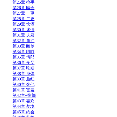
第25章 抢手
第26章 幽会
第27章 一更
第28章 二更
第29章 饮酒
第30章 迷情
第31章 夫君
第32章 血红
第33章 幽梦
第34章 呵呵
第35章 情郎
第36章 夜叉
第37章 吃糖
第38章 身体
第39章 脸红
第40章 馋他
第41章 害羞
第42章+惊颤
第43章 喜欢
第44章 梦境
第45章 约会