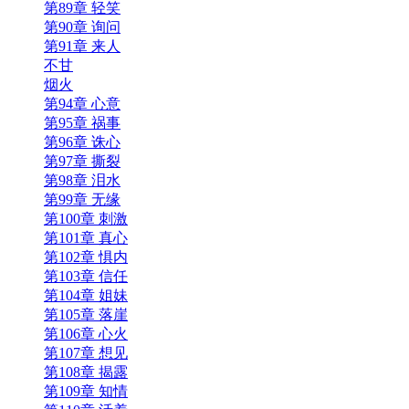
第89章 轻笑
第90章 询问
第91章 来人
不甘
烟火
第94章 心意
第95章 祸事
第96章 诛心
第97章 撕裂
第98章 泪水
第99章 无缘
第100章 刺激
第101章 真心
第102章 惧内
第103章 信任
第104章 姐妹
第105章 落崖
第106章 心火
第107章 想见
第108章 揭露
第109章 知情