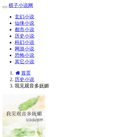
棋子小说网
玄幻小说
仙侠小说
都市小说
历史小说
科幻小说
网游小说
恐怖小说
其它小说
首页
历史小说
我见观音多妩媚