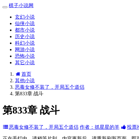
棋子小说网
玄幻小说
仙侠小说
都市小说
历史小说
科幻小说
网游小说
恐怖小说
其它小说
首页
其他小说
恶毒女修不装了，开局五个道侣
第833章 战斗
第833章 战斗
恶毒女修不装了，开局五个道侣
作者：抓星星的羊
投票
正在手打中，请稍等片刻，内容更新后，请重新刷新页面，即可获