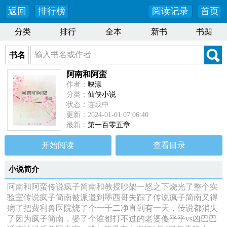
返回
排行榜
阅读记录
首页
分类
排行
全本
新书
书架
书名
阿南和阿蛮
作者：
映漾
分类：
仙侠小说
状态：连载中
更新：2024-01-01 07:06:40
最新：
第一百零五章
开始阅读
查看目录
小说简介
阿南和阿蛮传说疯子简南和教授吵架一怒之下烧光了整个实
验室传说疯子简南被派遣到墨西哥失踪了传说疯子简南又得
病了把费利兽医院烧了个一干二净直到有一天，传说都消失
了因为疯子简南，娶了个谁都打不过的老婆傻乎乎vs凶巴巴