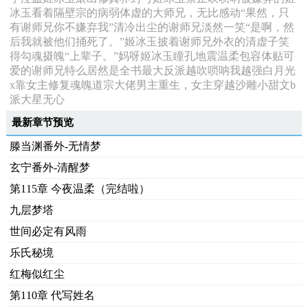
冰玉看着隔壁宗的病弱体虚的大师兄，无比感动“果然，只
有谢师兄你不嫌弃我”清冷出尘的谢师兄淡然一笑“是啊，然
后我就被他们捅死了。”姬冰玉披着谢师兄外衣的清虚子笑
得勾魂摄魄“上辈子。”妈呀姬冰玉瞳孔地震温柔包容体贴可
爱的谢师兄特么居然是全书最大反派越吹唢呐我越强白月光
x靠女主修复魂魄道宗大佬男主重生，女主穿越沙雕小甜文b
派大星无心
最新章节预览
滕当渊番外-无情梦
玄宁番外-清醒梦
第115章 今夜温柔（完结啦）
九层梦塔
世间必定有风雨
乐氏秘境
红梅似红尘
第110章 代写姓名