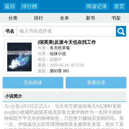
返回
排行榜
阅读记录
首页
分类
排行
全本
新书
书架
书名
[综英美]反派今天也在找工作
作者：
冬天吃草莓
分类：
仙侠小说
状态：连载中
更新：2020-06-16 18:53:01
最新：
第85章 085
开始阅读
查看目录
小说简介
入v公告4月5日正式入v，当天有万更放送每天9点准时更新
qvq放心收藏吧超级英雄克苏鲁元素伊德作为一名阿卡姆精
神病院平平无奇的精神病患，只想努力赚钱买安眠药吃。第
一次，伊德成功入职哥谭博物馆莫名被馆长杀害，死在了某