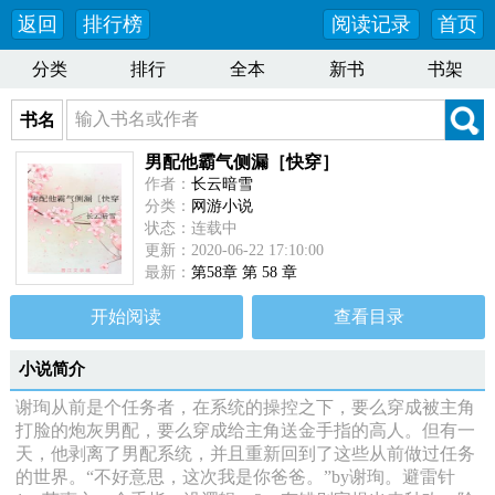
返回
排行榜
阅读记录
首页
分类
排行
全本
新书
书架
书名
男配他霸气侧漏［快穿］
作者：
长云暗雪
分类：
网游小说
状态：连载中
更新：2020-06-22 17:10:00
最新：
第58章 第 58 章
开始阅读
查看目录
小说简介
谢珣从前是个任务者，在系统的操控之下，要么穿成被主角
打脸的炮灰男配，要么穿成给主角送金手指的高人。但有一
天，他剥离了男配系统，并且重新回到了这些从前做过任务
的世界。“不好意思，这次我是你爸爸。”by谢珣。避雷针