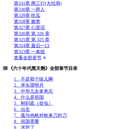
第331章 两三行(大结局)
第330章 一群人
第329章 吃瓜
第328章 败类
第327章 心里话
第326章 第 326 章
第325章 第 325 章
第324章 最后一口
第323章 一条线
查看全部章节
《六十年代黑天鹅》全部章节目录
1、不是那个味儿啊
2、举头望明月
3、中华儿女多奇志
4、什么是祖国
5、刚到底（捉虫）
6、出生
7、孤与他枪对枪来刀对刀
8、祖国需要
9、求您了