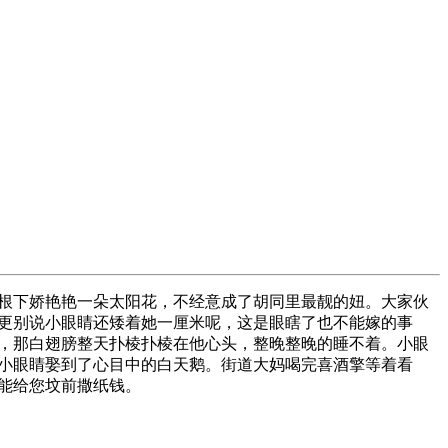
根下娇艳艳一朵太阳花，不经意成了胡同里最靓的妞。大家伙
更别说小眼睛还矮着她一厘米呢，这是眼瞎了也不能嫁的事
，那白翅膀整天扑棱扑棱在他心头，整晚整晚的睡不着。小眼
小眼睛娶到了心目中的白天鹅。街道大妈喝完喜酒擎等着看
能给您坟前撒纸钱。