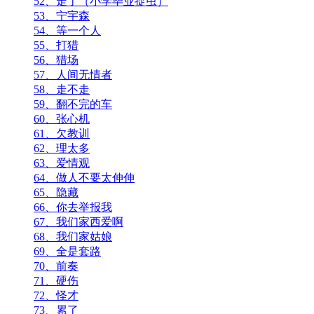
52、走了（小学毕业捉虫）
53、宁宇森
54、等一个人
55、打猎
56、猎场
57、人间无情者
58、走不走
59、翻不完的车
60、张心机
61、欠教训
62、理太多
63、爱情观
64、做人不要太伸伸
65、隐藏
66、你去举报我
67、我们家西爱啊
68、我们家姑娘
69、全是套路
70、前奏
71、硬伤
72、怪才
73、累了