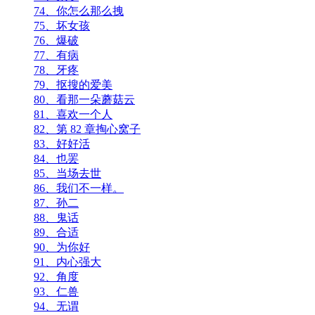
74、你怎么那么拽
75、坏女孩
76、爆破
77、有病
78、牙疼
79、抠搜的爱美
80、看那一朵蘑菇云
81、喜欢一个人
82、第 82 章掏心窝子
83、好好活
84、也罢
85、当场去世
86、我们不一样。
87、孙二
88、鬼话
89、合适
90、为你好
91、内心强大
92、角度
93、仁兽
94、无谓