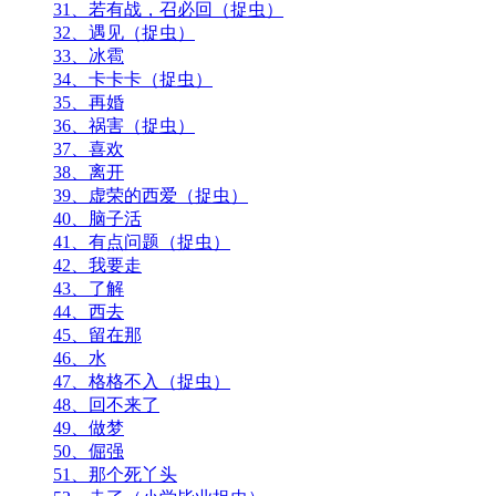
31、若有战，召必回（捉虫）
32、遇见（捉虫）
33、冰雹
34、卡卡卡（捉虫）
35、再婚
36、祸害（捉虫）
37、喜欢
38、离开
39、虚荣的西爱（捉虫）
40、脑子活
41、有点问题（捉虫）
42、我要走
43、了解
44、西去
45、留在那
46、水
47、格格不入（捉虫）
48、回不来了
49、做梦
50、倔强
51、那个死丫头