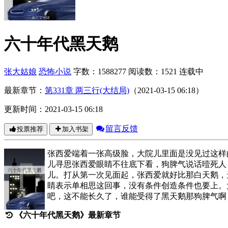
六十年代黑天鹅
张大姑娘
恐怖小说
字数：1588277
阅读数：1521
连载中
最新章节：
第331章 两三行(大结局)
（2021-03-15 06:18）
更新时间：2021-03-15 06:18
留言反馈
投票推荐
加入书架
张西爱端着一张高级脸，大院儿里面是没见过这样
儿寻思张西爱眼睛不往底下看，狗脾气说话噎死人
儿。打从第一次见面起，张西爱就好比那白天鹅，
睛表示单相思这回事，没有条件创造条件也要上。
吧，这不能长久了，谁能受得了黑天鹅那狗脾气啊
《六十年代黑天鹅》最新章节