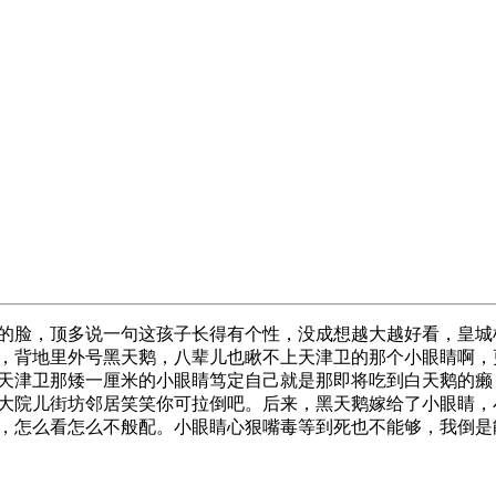
的脸，顶多说一句这孩子长得有个性，没成想越大越好看，皇城
，背地里外号黑天鹅，八辈儿也瞅不上天津卫的那个小眼睛啊，
天津卫那矮一厘米的小眼睛笃定自己就是那即将吃到白天鹅的癞
大院儿街坊邻居笑笑你可拉倒吧。后来，黑天鹅嫁给了小眼睛，
，怎么看怎么不般配。小眼睛心狠嘴毒等到死也不能够，我倒是