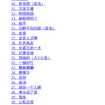
10、欺负呗（捉虫）
11、又呆又傻
12、歌唱祖国
13、她聪明吗？
14、核平
15、沉醉不知归路（捉虫）
16、欢喜
17、全是人才啊
18、红色风衣
19、女霸王的一天
20、总要去做
21、我做的（入V公告）
22、一顿好打
23、魑魅魍魉
24、擦擦汗
25、反转
26、鱼汤
27、就你一个人睡
28、拳头说了算
29、朋友
30、公私合营