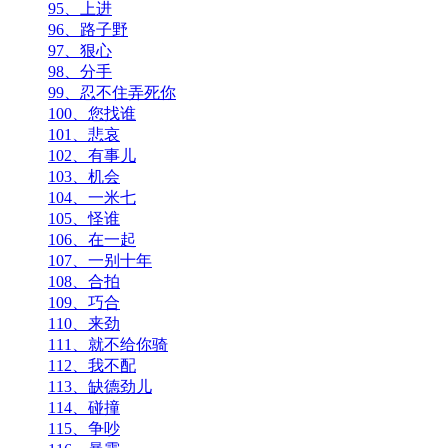
95、上进
96、路子野
97、狠心
98、分手
99、忍不住弄死你
100、您找谁
101、悲哀
102、有事儿
103、机会
104、一米七
105、怪谁
106、在一起
107、一别十年
108、合拍
109、巧合
110、来劲
111、就不给你骑
112、我不配
113、缺德劲儿
114、碰撞
115、争吵