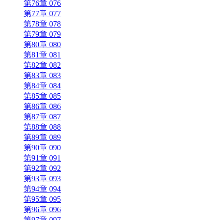
第76章 076
第77章 077
第78章 078
第79章 079
第80章 080
第81章 081
第82章 082
第83章 083
第84章 084
第85章 085
第86章 086
第87章 087
第88章 088
第89章 089
第90章 090
第91章 091
第92章 092
第93章 093
第94章 094
第95章 095
第96章 096
第97章 097