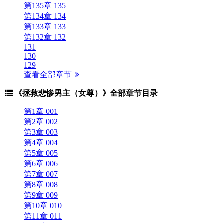
第135章 135
第134章 134
第133章 133
第132章 132
131
130
129
查看全部章节
《拯救悲惨男主（女尊）》全部章节目录
第1章 001
第2章 002
第3章 003
第4章 004
第5章 005
第6章 006
第7章 007
第8章 008
第9章 009
第10章 010
第11章 011