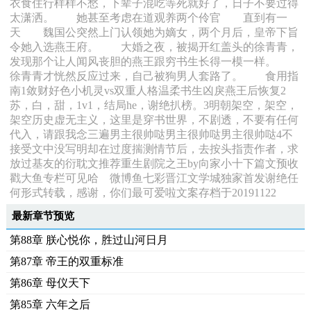
衣食住行样样不愁，下辈子混吃等死就好了，日子不要过得
太潇洒。 她甚至考虑在道观养两个伶官 直到有一
天 魏国公突然上门认领她为嫡女，两个月后，皇帝下旨
令她入选燕王府。 大婚之夜，被揭开红盖头的徐青青，
发现那个让人闻风丧胆的燕王跟穷书生长得一模一样。
徐青青才恍然反应过来，自己被狗男人套路了。 食用指
南1敛财好色小机灵vs双重人格温柔书生凶戾燕王后恢复2
苏，白，甜，1v1，结局he，谢绝扒榜。3明朝架空，架空，
架空历史虚无主义，这里是穿书世界，不剧透，不要有任何
代入，请跟我念三遍男主很帅哒男主很帅哒男主很帅哒4不
接受文中没写明却在过度揣测情节后，去按头指责作者，求
放过基友的衍耽文推荐重生剧院之王by向家小十下篇文预收
戳大鱼专栏可见哈 微博鱼七彩晋江文学城独家首发谢绝任
何形式转载，感谢，你们最可爱啦文案存档于20191122
最新章节预览
第88章 朕心悦你，胜过山河日月
第87章 帝王的双重标准
第86章 母仪天下
第85章 六年之后