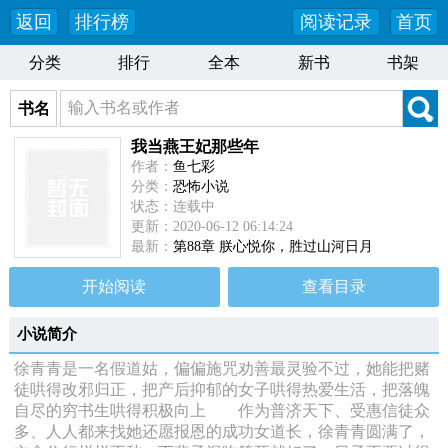
返回
排行榜
阅读记录
首页
分类
排行
全本
新书
书架
书名
我当燕王妃那些年
作者：
鱼七彩
分类：
恐怖小说
状态：连载中
更新：2020-06-12 06:14:24
最新：
第88章 朕心悦你，胜过山河日月
开始阅读
查看目录
小说简介
徐青青是一名假道姑，偏偏施咒劝善最灵验不过，她能把赌
徒哄得改邪归正，把产后抑郁的女子哄得热爱生活，把落魄
自尽的穷书生哄得积极向上 作为普济天下、受惠信徒众
多、人人都来找她还愿报恩的成功女道长，徐青青圆满了，