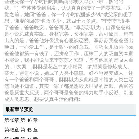
些钱买你一个小时的时间吗请你明天早点下班，多陪陪
我。”］季苏苏受到启发，认认真真的攒了一周零花钱。睡
觉之前，她问“爸爸，你一个小时能赚多少钱”做父亲的想了
想，谦虚的回答“也没多少，就四千万多点。”季苏苏“没事
了爸爸，爸爸晚安，爸爸再见。”季苏苏以为，自家爸爸就
是小说总裁真实版。身材完美，长相完美，富可敌国。稍有
出入的是，爸爸他好像没有心思谈恋爱。季苏苏我爸爸昼出
晚归，一心爱工作，是个敬业的好总裁。乖巧女儿版内心os
爸爸他都第一有钱了，还拼命工作，压榨工人的吸血资本家
不能说，我不能说后来季苏苏才知道，爸爸他真的是吸人血
的，tt文案二:酥酥是花丛中的小精灵，梦想就是修炼成人。
某天，穿进小说，她成了人类小崽崽。好不容易变成人，还
有一个爸爸和两个哥哥，酥酥以为从此就是幸福的人类生活
然而她不知道，其实一家子都是想毁灭世界的反派。首富爸
爸是厌世大反派，两个哥哥是爸爸的得力助手小反派。刚变
成人类崽崽、想要认真生活的酥酥:
最新章节预览
第46章 第 46 章
第45章 第 45 章