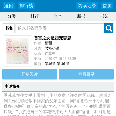
返回
排行榜
阅读记录
首页
分类
排行
全本
新书
书架
书名
首富之女是团宠崽崽
作者：
梢甜
分类：
恐怖小说
状态：连载中
更新：2020-07-10 15:52:29
最新：
第46章 第 46 章
开始阅读
查看目录
小说简介
季苏苏在作文书上看到［小朋友攒了许久的零花钱，然后走
到工作忙碌经常不回家的父亲面前，问“爸爸你一个小时能
赚多少钱呀”做父亲的说“怎么了宝贝爸爸一个小时能赚两百
块钱。”小孩把自己的零花钱捧到大人面前“爸爸，我能用这