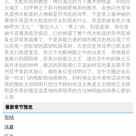
人。支配邪恶的教授，神出鬼没的月下魔术师怪盗，剑仙白
云城主，日呼神之子和与他相爱相杀的胞兄、金色闪光等等
名震伟大航道的人物都是乔书亚的马甲。于是世上最神秘的
事情不再是伟大航道的尽头到底有什么，而是那被各色大佬
称呼为“主公”、“那位大人”、“尊上”的，到底是谁。等垃圾
抽卡直播系统升级后，已经称霸了整个伟大航道的乔书亚准
备去异世界搞事了。于是异能力者的城市横滨忽然出现了可
以实现一切欲望的愿望机器圣杯，古老历史传说早已死去的
英灵们再度复苏。坐立于光辉神殿之中的法老王，带领着百
鬼夜行的阴阳师，苏美尔的最古之王，拔出石中剑的骑士王
面对未知的种种，横滨的异能者们又该如何应对幕后黑手乔
书亚手拿剧本放心，都给各位安排明白了。文中大概还会出
现一些冷门的电影和动画角色，到时候会在作者有话说中推
荐的预收文综晴明只想过平静的生活主角是正太晴明正太晴
明是世界的瑰宝温柔地饲养哒宰的方法神明如何饲养心爱的
人类
最新章节预览
完结
法庭