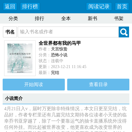
返回
排行榜
阅读记录
首页
分类
排行
全本
新书
书架
书名
全世界都有我的马甲
作者：
天宫惊蛰
分类：
恐怖小说
状态：连载中
更新：2023-12-21 11:16:45
最新：
完结
开始阅读
查看目录
小说简介
4月21日入v，届时万更除非特殊情况，本文日更至完结，坑
品好，作者专栏里还有几篇完结文期待各位读者小天使的临
幸乔书亚穿越了，除了一个要靠运气的抽卡直播系统外没得
任何外挂。而比起被世界改变，他更喜欢成为改变世界的