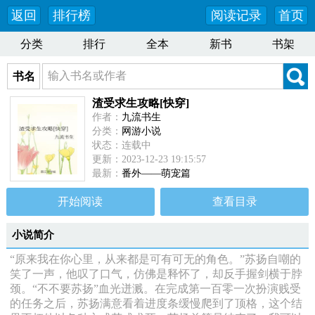
返回
排行榜
阅读记录
首页
分类
排行
全本
新书
书架
书名
渣受求生攻略[快穿]
作者：
九流书生
分类：
网游小说
状态：连载中
更新：2023-12-23 19:15:57
最新：
番外——萌宠篇
开始阅读
查看目录
小说简介
“原来我在你心里，从来都是可有可无的角色。”苏扬自嘲的
笑了一声，他叹了口气，仿佛是释怀了，却反手握剑横于脖
颈。“不不要苏扬”血光迸溅。在完成第一百零一次扮演贱受
的任务之后，苏扬满意看着进度条缓慢爬到了顶格，这个结