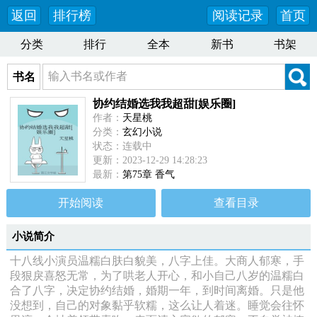
返回
排行榜
阅读记录
首页
分类
排行
全本
新书
书架
书名
协约结婚选我我超甜[娱乐圈]
作者：
天星桃
分类：
玄幻小说
状态：连载中
更新：2023-12-29 14:28:23
最新：
第75章 香气
开始阅读
查看目录
小说简介
十八线小演员温糯白肤白貌美，八字上佳。大商人郁寒，手
段狠戾喜怒无常，为了哄老人开心，和小自己八岁的温糯白
合了八字，决定协约结婚，婚期一年，到时间离婚。只是他
没想到，自己的对象黏乎软糯，这么让人着迷。睡觉会往怀