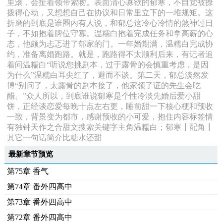
里滚，会扯着领带索吻。表面清心寡欲的郁寒，不自觉被撩
拨得心动，又想想自己在协议和日常里立下的一堆规矩。这
折磨的到底是谁圈内有人说，和郁总这冷心冷情的煞神过日
子，不如抱着牌位守寡。温糯白抱着完成任务和拿高薪的心
态，他颇为忐忑进了郁家的门。一年婚期满，温糯白完成协
约，准备离婚跑路。就是，跑路得不太顺利后来，有记者追
着问温糯白“听说您挑剧本，过于露骨的会慎重考虑，是因
为什么”温糯白耳尖红了，避而不谈。第二天，郁总淡然发
博“别问了，太露骨的剧本接了，他家领了证的先生会吃
醋。”众人所以，到底谁说郁寒是个性冷淡先婚后爱小甜
饼，正经谈恋爱每晚十点左右更，睡前甜一下核心梗和预收
一致，背景变为都市，感谢预收的小可爱，抱住内容标签情
有独钟天作之合甜文搜索关键字主角温糯白；郁寒┃配角┃
其它一句话简介比糖水还甜
最新章节预览
第75章 香气
第74章 番外四高中
第73章 番外四高中
第72章 番外四高中