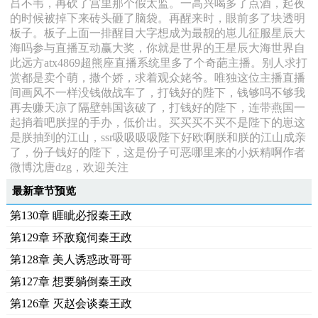
吕不韦，再砍了宫里那个假太监。一高兴喝多了点酒，起夜
的时候被掉下来砖头砸了脑袋。再醒来时，眼前多了块透明
板子。板子上面一排醒目大字想成为最靓的崽儿征服星辰大
海吗参与直播互动赢大奖，你就是世界的王星辰大海世界自
此远方atx4869超熊座直播系统里多了个奇葩主播。别人求打
赏都是卖个萌，撒个娇，求着观众姥爷。唯独这位主播直播
间画风不一样没钱做战车了，打钱好的陛下，钱够吗不够我
再去赚天凉了隔壁韩国该破了，打钱好的陛下，连带燕国一
起捎着吧朕捏的手办，低价出。买买买不买不是陛下的崽这
是朕抽到的江山，ssr吸吸吸吸陛下好欧啊朕和朕的江山成亲
了，份子钱好的陛下，这是份子可恶哪里来的小妖精啊作者
微博沈唐dzg，欢迎关注
最新章节预览
第130章 睚眦必报秦王政
第129章 环敌窥伺秦王政
第128章 美人诱惑政哥哥
第127章 想要躺倒秦王政
第126章 灭赵会谈秦王政