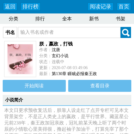
返回
排行榜
阅读记录
首页
分类
排行
全本
新书
书架
书名
朕，嬴政，打钱
作者：
沈唐
分类：
玄幻小说
状态：连载中
更新：2020-07-08 03:49:06
最新：
第130章 睚眦必报秦王政
开始阅读
查看目录
小说简介
本文日更求预收复活后，朕靠人设走红了点开专栏可见本文
背景架空，不是正人类史上的嬴政，是平行世界。藏蓝星公
元前238年，秦王政加冠亲政，冠礼前某天晚上听了两个时
辰的小情歌心里美得很，撸起袖子加油干，打算先宰了那个