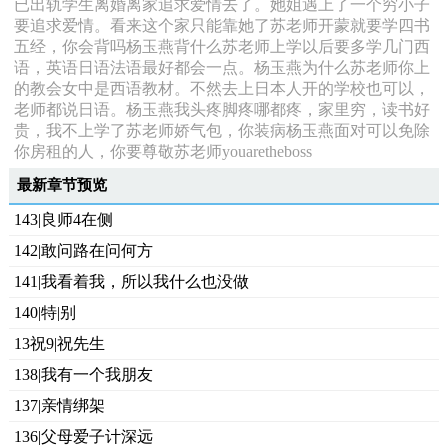
已出轨学生离婚离家追求爱情去了。她姐遇上了一个穷小子
要追求爱情。看来这个家只能靠她了苏老师开蒙就要学四书
五经，你会背吗杨玉燕背什么苏老师上学以后要多学几门西
语，英语日语法语最好都会一点。杨玉燕为什么苏老师你上
的教会女中是西语教材。不然去上日本人开的学校也可以，
老师都说日语。杨玉燕我头疼脚疼哪都疼，家里穷，读书好
贵，我不上学了苏老师娇气包，你装病杨玉燕面对可以免除
你房租的人，你要尊敬苏老师youaretheboss
最新章节预览
143|良师4在侧
142|敢问路在问何方
141|我看着我，所以我什么也没做
140|特|别
13祝9|祝先生
138|我有一个我朋友
137|亲情绑架
136|父母爱子计深远