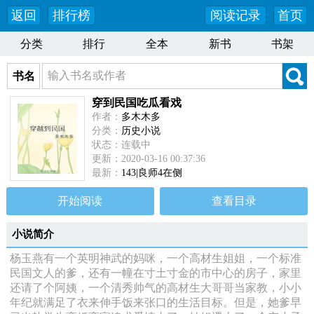
返回
排行榜
阅读记录
首页
分类
排行
全本
新书
书架
书名
穿到民国吃瓜看戏
作者：
多木木多
分类：
历史小说
状态：连载中
更新：2020-03-16 00:37:36
最新：
143|良师4在侧
开始阅读
查看目录
小说简介
杨玉燕有一个英明神武的妈咪，一个高材生姐姐，一个标准
民国文人的爹，还有一幢在寸土寸金的市中心的房子，家里
还请了个阿姨，一个清秀帅气的高材生大哥哥当家教，小小
年纪就满足了衣来伸手饭来张口的生活目标。但是，她爹早