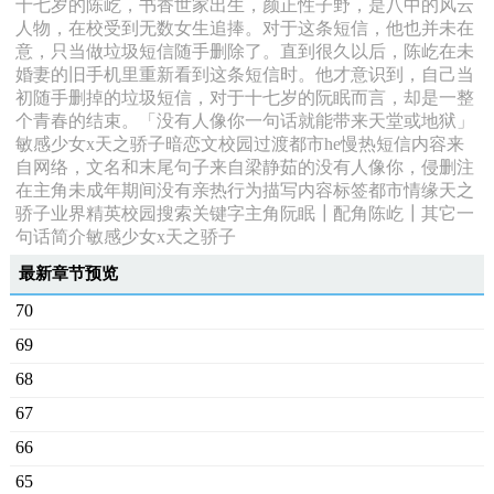
十七岁的陈屹，书香世家出生，颜正性子野，是八中的风云
人物，在校受到无数女生追捧。对于这条短信，他也并未在
意，只当做垃圾短信随手删除了。直到很久以后，陈屹在未
婚妻的旧手机里重新看到这条短信时。他才意识到，自己当
初随手删掉的垃圾短信，对于十七岁的阮眠而言，却是一整
个青春的结束。「没有人像你一句话就能带来天堂或地狱」
敏感少女x天之骄子暗恋文校园过渡都市he慢热短信内容来
自网络，文名和末尾句子来自梁静茹的没有人像你，侵删注
在主角未成年期间没有亲热行为描写内容标签都市情缘天之
骄子业界精英校园搜索关键字主角阮眠┃配角陈屹┃其它一
句话简介敏感少女x天之骄子
最新章节预览
70
69
68
67
66
65