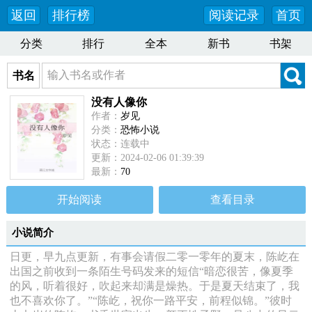
返回
排行榜
阅读记录
首页
分类
排行
全本
新书
书架
书名
没有人像你
作者：
岁见
分类：
恐怖小说
状态：连载中
更新：2024-02-06 01:39:39
最新：
70
开始阅读
查看目录
小说简介
日更，早九点更新，有事会请假二零一零年的夏末，陈屹在
出国之前收到一条陌生号码发来的短信“暗恋很苦，像夏季
的风，听着很好，吹起来却满是燥热。于是夏天结束了，我
也不喜欢你了。”“陈屹，祝你一路平安，前程似锦。”彼时