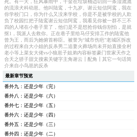
死。有一天，狂风暴雨中，千金在垃圾桶边叨回一条湿漉漉
的流浪犬科幼崽。他叫陆鸾，十九岁。谢云短信阿鸾，我在
你学校门口，你为什么又没来学校，你是不是被学校的人欺
负了校园扛把子陆鸾谢云短信阿鸾，我看见你被一群不三不
四的人堵在小巷子里了，他们是不是想抢你钱你别怕，是就
抠1，我派人去救你。正在巷子里给马仔安排工作的陆鸾他
曾为王，而后为她俯首称臣。被誉为“城市伤疤”老城区拆改
的过程来自大小姐的反杀男二追妻火葬场尚未开始直接全村
老小等上菜女大佬vs小狼崽子姐弟内容标签豪门世家天作之
合天之骄子甜文搜索关键字主角谢云┃配角┃其它一句话简
介来自小鸟崽的反杀
最新章节预览
番外九：还是少年（完）
番外八：还是少年（六）
番外七：还是少年（五）
番外六：还是少年（四）
番外五：还是少年（三）
番外四：还是少年（二）