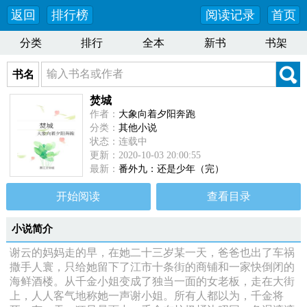
返回
排行榜
阅读记录
首页
分类
排行
全本
新书
书架
书名
焚城
作者：
大象向着夕阳奔跑
分类：
其他小说
状态：连载中
更新：2020-10-03 20:00:55
最新：
番外九：还是少年（完）
开始阅读
查看目录
小说简介
谢云的妈妈走的早，在她二十三岁某一天，爸爸也出了车祸
撒手人寰，只给她留下了江市十条街的商铺和一家快倒闭的
海鲜酒楼。从千金小姐变成了独当一面的女老板，走在大街
上，人人客气地称她一声谢小姐。所有人都以为，千金将