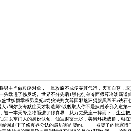
将男主当做攻略对象，一旦攻略不成便夺其气运，灭其自尊，取
一头载进了修罗场。世界不分先后1黑化徒弟冷面师尊冷淡霸道仙
x盛世妖颜掌权男皇妃4饲狼法则女尊国邪魅狂狷腹黑帝王x铁石
器人x阿尔茨海默症天才制造师7以貌取人你不是妖僧杀邪入道第
，被一本天降之物砸进了修真界，从万丈悬崖一摔而下，生生把
仙宗以掌门人的身份认领。仙宝财富无尽，美男环绕成群，就在
月给魔剑下了修真界公认的最厉害的契约。 被契了的唐寂懵了