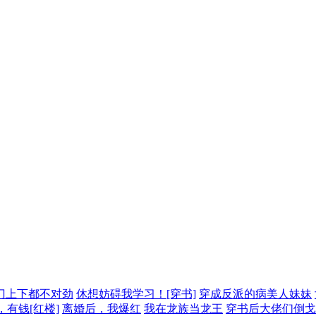
门上下都不对劲
休想妨碍我学习！[穿书]
穿成反派的病美人妹妹
有钱[红楼]
离婚后，我爆红
我在龙族当龙王
穿书后大佬们倒戈