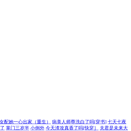
女配她一心出家（重生）
病美人师尊洗白了吗[穿书]
七天七夜
了
掌门三岁半
小例外
今天渣攻真香了吗[快穿］
夫君是未来大