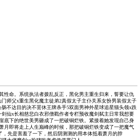
其性命。系统执法者拨乱反正，黑化男主重生归来，誓要让仇
门师父x重生黑化魔主徒弟2真假太子主仆关系女扮男装假太子
心肠不达目的决不罢休王牌杀手5双面男神外星球追星猫头领x跌
一剑仙x长相慈悲白衣邪僧戳作者专栏预收魔剑弑主日常我想要
崖底下的绝世美男砸成了一把破铜烂铁。紧接着她发现自己身
萧月即将走上人生巅峰的时候，那把破铜烂铁变成了一把魔气
，先是害羞了一下，然后阴测测的用本体抵着萧月的脖