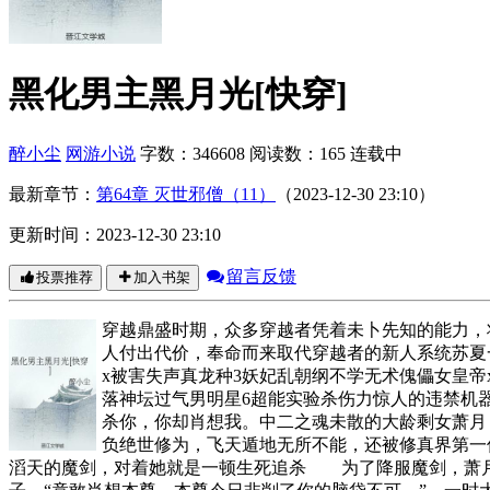
黑化男主黑月光[快穿]
醉小尘
网游小说
字数：346608
阅读数：165
连载中
最新章节：
第64章 灭世邪僧（11）
（2023-12-30 23:10）
更新时间：2023-12-30 23:10
留言反馈
投票推荐
加入书架
穿越鼎盛时期，众多穿越者凭着未卜先知的能力，
人付出代价，奉命而来取代穿越者的新人系统苏夏
x被害失声真龙种3妖妃乱朝纲不学无术傀儡女皇帝
落神坛过气男明星6超能实验杀伤力惊人的违禁机
杀你，你却肖想我。中二之魂未散的大龄剩女萧月
负绝世修为，飞天遁地无所不能，还被修真界第一
滔天的魔剑，对着她就是一顿生死追杀 为了降服魔剑，萧