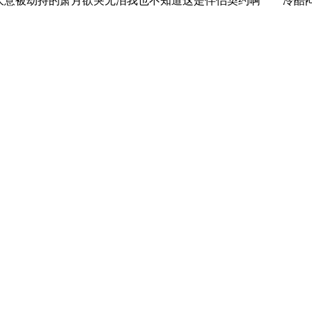
时大意被劫持的萧月欲哭无泪我也不知道这是伴侣契约啊 冷酷闷