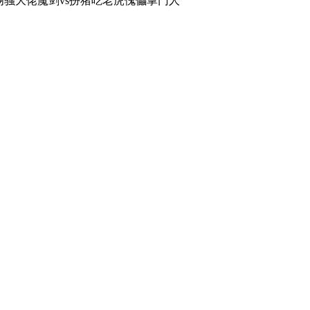
骚大佬魔剑vs扮猪吃老虎傀儡掌门人