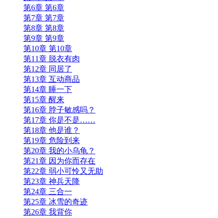
第6章 第6章
第7章 第7章
第8章 第8章
第9章 第9章
第10章 第10章
第11章 脱衣有肉
第12章 同居了
第13章 互动商品
第14章 睡一下
第15章 醒来
第16章 脖子敏感吗？
第17章 你是不是……
第18章 他是谁？
第19章 危险到来
第20章 我的小乌龟？
第21章 因为你而存在
第22章 弱小可怜又无助
第23章 神兵天降
第24章 三合一
第25章 冰雪的奇迹
第26章 我背你