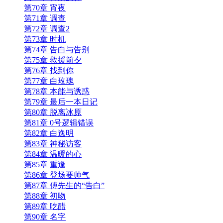
第70章 宵夜
第71章 调查
第72章 调查2
第73章 时机
第74章 告白与告别
第75章 救援前夕
第76章 找到你
第77章 白玫瑰
第78章 本能与诱惑
第79章 最后一本日记
第80章 脱离冰原
第81章 0号逻辑错误
第82章 白逸明
第83章 神秘访客
第84章 温暖的心
第85章 重逢
第86章 登场要帅气
第87章 傅先生的“告白”
第88章 初吻
第89章 吃醋
第90章 名字