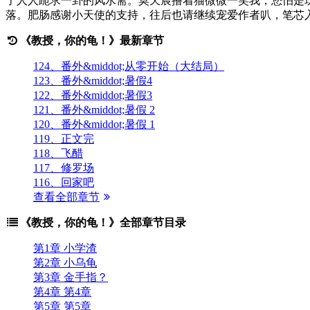
了人人跪求一卦的风水斋。莫天宸撸着猫微微一笑我，您怕是玩
落。肥肠感谢小天使的支持，往后也请继续宠爱作者叭，笔芯
《教授，你的龟！》最新章节
124、番外&middot;从零开始（大结局）
123、番外&middot;暑假4
122、番外&middot;暑假3
121、番外&middot;暑假 2
120、番外&middot;暑假 1
119、正文完
118、飞醋
117、修罗场
116、回家吧
查看全部章节
《教授，你的龟！》全部章节目录
第1章 小学渣
第2章 小乌龟
第3章 金手指？
第4章 第4章
第5章 第5章