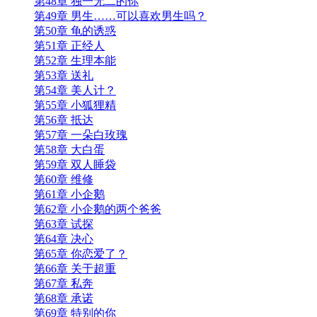
第48章 独一无二的你
第49章 男生……可以喜欢男生吗？
第50章 龟的诱惑
第51章 正经人
第52章 生理本能
第53章 送礼
第54章 美人计？
第55章 小狐狸精
第56章 抵达
第57章 一朵白玫瑰
第58章 大白蛋
第59章 双人睡袋
第60章 维修
第61章 小企鹅
第62章 小企鹅的两个爸爸
第63章 试探
第64章 决心
第65章 你恋爱了？
第66章 关于超重
第67章 私奔
第68章 承诺
第69章 特别的你