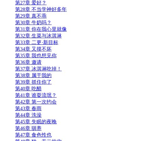
第27章 爱好？
第28章 不当学神好多年
第29章 真不乖
第30章 牛奶吗？
第31章 你在我心里就像
第32章 生菜与冰淇淋
第33章 二更·新目标
第34章 又摸不坏
第35章 我也想见你
第36章 邀请
第37章 冰淇淋吃掉！
第38章 属于我的
第39章 抓住你了
第40章 吃醋
第41章 谁耍流氓？
第42章 第一次约会
第43章 春雨
第44章 洗澡
第45章 失眠的夜晚
第46章 驯养
第47章 食色性也