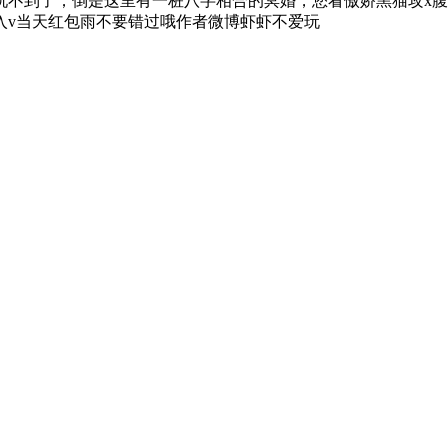
不到了；倒是这里有一桩八字相合的冥婚，您看傲娇黑猫攻x腹黑大
入v当天红包雨不要错过哦作者微博虾虾不爱玩