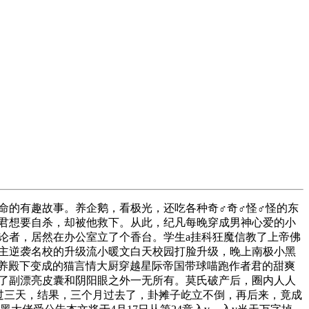
命的有趣故事。养企鹅，看极光，还吃各种奇♂奇♂怪♂怪的东
君想要自杀，却被他救下。从此，纪凡每晚穿成男神心爱的小
论者，居然在办公室立了个香台。学生a挂科狂魔信教了上帝佛
饲主逆袭名校的升级流小暖文白天校园打脸升级，晚上南极小黑
食养殿下变成的猫言情大厨穿越星际帝国带球喵跑作者君的甜爽
了副漂亮皮囊和阴阳眼之外一无所有。莫氏破产后，圈内人人
过三天，结果，三个月过去了，卦摊子屹立不倒，再后来，竟成