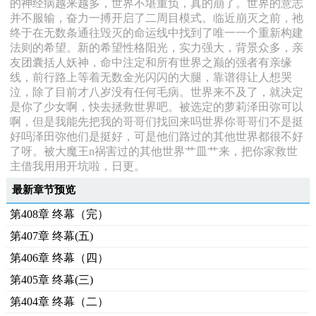
的神经病越来越多，世界不堪重负，真的崩了。世界的意志
并不服输，奋力一搏开启了二周目模式。临近崩灭之前，祂
终于在无数条通往毁灭的命运线中找到了唯一一个重新构建
法则的希望。新的希望性格阳光，实力强大，背景众多，亲
友团囊括人妖神，命中注定和所有世界之巅的强者有亲缘
线，前行路上等着无数金光闪闪的大腿，靠谱得让人想哭
泣，除了目前才八岁没有任何毛病。世界来不及了，就决定
是你了少女啊，快去拯救世界吧。被选定的萝莉泽田弥可以
啊，但是我能先把我的哥哥们找回来吗世界你哥哥们不是挺
好吗泽田弥他们是挺好，可是他们路过的其他世界都很不好
了呀。被大魔王n祸害过的其他世界艹皿艹来，把你家救世
主借我用用开坑啦，日更。
最新章节预览
第408章 终幕（完）
第407章 终幕(五)
第406章 终幕（四）
第405章 终幕(三)
第404章 终幕（二）