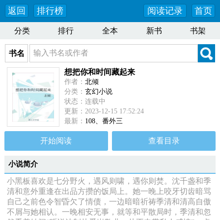
返回
排行榜
阅读记录
首页
分类
排行
全本
新书
书架
书名
想把你和时间藏起来
作者：
北倾
分类：
玄幻小说
状态：连载中
更新：2023-12-15 17:52:24
最新：
108、番外三
开始阅读
查看目录
小说简介
小黑板喜欢是七分野火，遇风则啸，遇你则焚。沈千盏和季
清和意外重逢在出品方攒的饭局上。她一晚上咬牙切齿暗骂
自己之前色令智昏欠了情债，一边暗暗祈祷季清和清高自傲
不屑与她相认。一晚相安无事，就等和平散局时，季清和忽