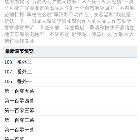
然看着她问“听说沈制片爱岗敬业，从不夹带私人感情”一桌
子刚挪了屁股要走的出品人立刻十分自然地坐回去，不着痕
迹地打探“季总怎么说”季清和不动声色，笑容温和“我就是
确认一下。”出品人深知季清和对合作方的人品工作态度等
要求非常严苛，不疑有他。等散局后。季清和把沈千盏堵在
地下车库的电梯里，不依不饶“那我呢，我算什么”女制片大
佬钟表修复师
最新章节预览
108、番外三
107、番外二
106、番外一
第一百零五幕
第一百零四幕
第一百零三幕
第一百零二幕
第一百零一幕
第一百幕