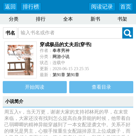
返回
排行榜
阅读记录
首页
分类
排行
全本
新书
书架
书名
穿成极品的丈夫后[穿书]
作者：
奉孝男神
分类：
网游小说
状态：连载中
更新：2020-06-15 23:25:35
最新：
第91章 第91章
开始阅读
查看目录
小说简介
周五入v，当天万更，谢谢大家的支持祁林死的早，在末世
来临，大家还没有找到怎么提高自身异能的时候，他带着自
己弱唧唧的精神异能穿越到了一本女配逆袭文中。关系不好
的继兄是男主，心狠手辣重生女配踹掉原主上位成嫂子，而