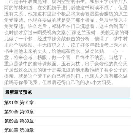
自己是书中表面光鲜、腹内空空的书生。和原主学识半斤八
两的祁林知道，在女配嫂子进门后他这书就读不成了，但是
没有关系，他知道村里那个极品将来会被温柔会赚钱的原主
角受穿越。他现在要做的就是娶了那个极品，然后坐等原主
角受穿越。许久之后，祁林坐在门口沉思着，这主角到底什
么时候才穿过来啊受视角文案:江家芝兰玉树，美貌无敌的哥
儿做了一个梦，经过堂妹旁敲侧击的分析，他懂了，梦中村
里那个病殃殃、手无缚鸡之力，读了好多年都没考上秀才的
书生是他未来的丈夫，给他端茶倒水、温柔体贴、一心一
意，将来会考上榜眼，做一个官，且终生不纳妾。当然了，
重点是梦中的他珍珠敷面、玉石为枕，出手豪奢他的真命天
子居然这么厉害的嘛于是美滋滋的他果断拒绝了县令公子的
提亲。就是这个梦里的自己有点别扭，他嫁人之后有那么温
柔吗等你带飞我，但最后还得自己飞的攻x小太阳受。
最新章节预览
第91章 第91章
第90章 第90章
第89章 第89章
第88章 第88章