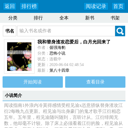
返回
排行榜
阅读记录
首页
分类
排行
全本
新书
书架
书名
我和替身渣攻恋爱后，白月光回来了
作者：
倔强海豹
分类：
恐怖小说
状态：连载中
更新：2020-06-04 02:48:54
最新：
第八十四章
开始阅读
查看目录
小说简介
阅读指南1外浪内冷莫得感情受程见渝x恣意骄纵替身渣攻江
衍2每晚九点更新。程见渝与出身豪门的鬼才歌手江衍相恋
五年。五年里，程见渝随叫随到，言听计从。江衍绯闻无
数，他却毫不计较。除了床上必须看着江衍的脸，程见渝从