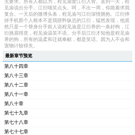
无要求。所有人都以为，程见渝爱江衍入骨。直到一天，程
见渝说出分手。江衍嗤笑点头。呵，不出一周，你跪着求我
复合。一天后的微博头条，程见渝与江衍深情拥抱。江衍摔
掉手机那个人根本不是我骄矜纵恣的江衍，猛然发现，他居
然只是一个替身分手前人说程见渝是江衍养的一条好狗，江
衍挑眉得意，程见渝温笑不语。分手后江衍才知他是程见渝
养的狗，所有的温柔和迁就奉献，都是笑话。因为人不会和
宠物计较得失。
最新章节预览
第八十四章
第八十三章
第八十二章
第八十一章
第八十章
第七十九章
第七十八章
第七十七章