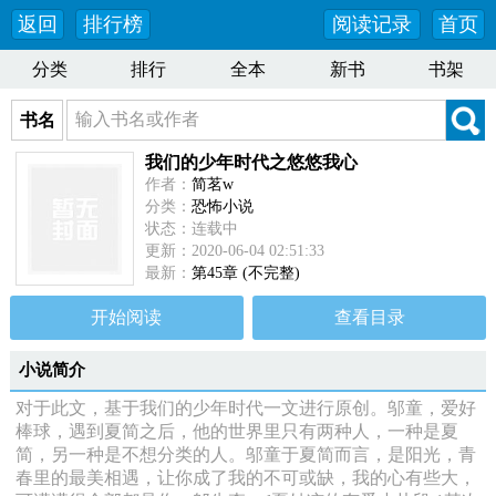
返回
排行榜
阅读记录
首页
分类
排行
全本
新书
书架
书名
我们的少年时代之悠悠我心
作者：
简茗w
分类：
恐怖小说
状态：连载中
更新：2020-06-04 02:51:33
最新：
第45章 (不完整)
开始阅读
查看目录
小说简介
对于此文，基于我们的少年时代一文进行原创。邬童，爱好
棒球，遇到夏简之后，他的世界里只有两种人，一种是夏
简，另一种是不想分类的人。邬童于夏简而言，是阳光，青
春里的最美相遇，让你成了我的不可或缺，我的心有些大，