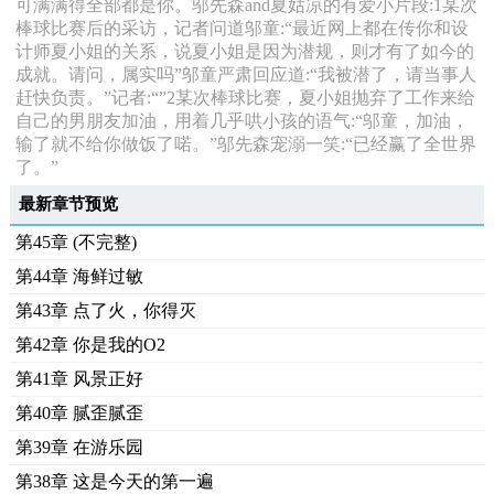
可满满得全部都是你。邬先森and夏姑凉的有爱小片段:1某次
棒球比赛后的采访，记者问道邬童:“最近网上都在传你和设
计师夏小姐的关系，说夏小姐是因为潜规，则才有了如今的
成就。请问，属实吗”邬童严肃回应道:“我被潜了，请当事人
赶快负责。”记者:“”2某次棒球比赛，夏小姐抛弃了工作来给
自己的男朋友加油，用着几乎哄小孩的语气:“邬童，加油，
输了就不给你做饭了喏。”邬先森宠溺一笑:“已经赢了全世界
了。”
最新章节预览
第45章 (不完整)
第44章 海鲜过敏
第43章 点了火，你得灭
第42章 你是我的O2
第41章 风景正好
第40章 腻歪腻歪
第39章 在游乐园
第38章 这是今天的第一遍