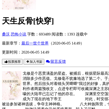
天生反骨[快穿]
桑沃
恐怖小说
字数：693489
阅读数：1393
连载中
最新章节：
最后一世个世界
（2020-06-05 14:49）
更新时间：2020-06-05 14:49
留言反馈
投票推荐
加入书架
戈修是个恶贯满盈的星盗。被捕后，根据星际最高
消除多少作恶值。戈修毫不犹豫地选了第二个。于
世界。然后扭头对着镜头哭唧唧“我过的好惨，真的
利作者两篇预收文，点进专栏即可收藏深渊之主
嚎的大陆早已忘记了他的存在。 深渊里空空荡
成为了现在的地下帝王 对此，时安很不高兴
被迫参加诸神选拔，争夺主神神格。 八大种族阵营，十