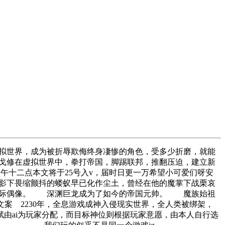
虚拟世界，成为被折辱欺侮终身凄惨的角色，受多少折磨，就能
戈修在虚拟世界中，拳打帝国，脚踢联邦，推翻压迫，建立新
中午十二点本文将于25号入v，届时日更一万希望小可爱们呀安
下畏缩颤抖的蝼蚁早已化作尘土，曾经在他的魔掌下战栗哀
星际偶像。 深渊巨龙成为了如今的帝国元帅。 魔族始祖
230年，全息游戏成神入侵现实世界，全人类被绑架，
i为玩家分配，而目标神位则根据玩家意愿，由本人自行选