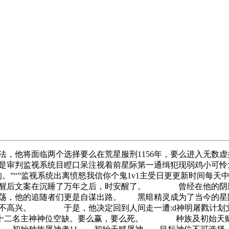
法，他将面临两个选择要么在荒星服刑1156年，要么进入无数
是审判监视系统目瞪口呆注视着前星际第一通缉犯现弱鸡小可怜
。”“”监视系统出离愤怒我信你个鬼1v1主受日更更新时间每天
苏醒后文案在沉睡了万年之后，时安醒了。 曾经在他的阴影
荡，他的追随者们更是自谋出路。 黑暗精灵成为了当今的
。 于是，他决定回到人间走一遭:d神明屠戮计划文案 2
二名主神神位空缺。要么赢，要么死。 种族及初始天赋由a