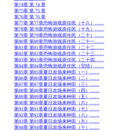
第74章 第 74 章
第75章 第 75 章
第76章 第 76 章
第77章 第77章恐怖游戏原住民（十八）……
第78章 第78章恐怖游戏原住民（十九）……
第79章 第79章恐怖游戏原住民（二十）……
第80章 第80章恐怖游戏原住民（二十一……
第81章 第81章恐怖游戏原住民（二十二……
第82章 第82章恐怖游戏原住民（二十三……
第83章 第83章恐怖游戏原住民（二十四……
第84章 第84章恐怖游戏原住民（完结）……
第85章 第85章夏日农场来种田（一）……
第86章 第86章夏日农场来种田（二）……
第87章 第87章夏日农场来种田（三）……
第88章 第88章夏日农场来种田（四）……
第89章 第89章夏日农场来种田（五）……
第90章 第90章夏日农场来种田（六）……
第91章 第91章夏日农场来种田（七）……
第92章 第92章夏日农场来种田（八）……
第93章 第93章夏日农场来种田（九）……
第94章 第94章夏日农场来种田（十）……