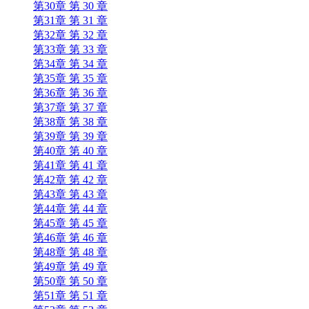
第30章 第 30 章
第31章 第 31 章
第32章 第 32 章
第33章 第 33 章
第34章 第 34 章
第35章 第 35 章
第36章 第 36 章
第37章 第 37 章
第38章 第 38 章
第39章 第 39 章
第40章 第 40 章
第41章 第 41 章
第42章 第 42 章
第43章 第 43 章
第44章 第 44 章
第45章 第 45 章
第46章 第 46 章
第48章 第 48 章
第49章 第 49 章
第50章 第 50 章
第51章 第 51 章