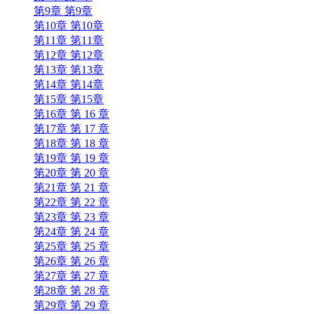
第9章 第9章
第10章 第10章
第11章 第11章
第12章 第12章
第13章 第13章
第14章 第14章
第15章 第15章
第16章 第 16 章
第17章 第 17 章
第18章 第 18 章
第19章 第 19 章
第20章 第 20 章
第21章 第 21 章
第22章 第 22 章
第23章 第 23 章
第24章 第 24 章
第25章 第 25 章
第26章 第 26 章
第27章 第 27 章
第28章 第 28 章
第29章 第 29 章