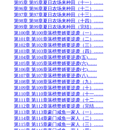
第95章 第95章夏日农场来种田（十一）……
第96章 第96章夏日农场来种田（十二）……
第97章 第97章夏日农场来种田（十三）……
第98章 第98章夏日农场来种田（十四）……
第99章 第99章夏日农场来种田（完结）……
第100章 第100章落榜赘婿要逆袭（一）……
第101章 第101章落榜赘婿要逆袭（二）……
第102章 第102章落榜赘婿要逆袭（三）……
第103章 第103章落榜赘婿要逆袭（四）……
第104章 第104章落榜赘婿要逆袭(五)……
第105章 第105章落榜赘婿要逆袭(六)……
第106章 第106章落榜赘婿要逆袭(七)……
第107章 第107章落榜赘婿要逆袭(八)……
第108章 第108章落榜赘婿要逆袭（九）……
第109章 第109章落榜赘婿要逆袭（十）……
第110章 第110章落榜赘婿要逆袭（十一……
第111章 第111章落榜赘婿要逆袭（十二……
第112章 第112章落榜赘婿要逆袭（完结……
第113章 第113章豪门咸鱼一家人（一）……
第114章 第114章豪门咸鱼一家人（二）……
第115章 第115章豪门咸鱼一家人（三）……