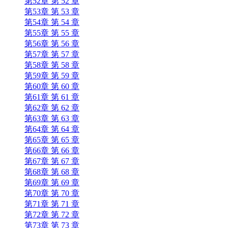
第52章 第 52 章
第53章 第 53 章
第54章 第 54 章
第55章 第 55 章
第56章 第 56 章
第57章 第 57 章
第58章 第 58 章
第59章 第 59 章
第60章 第 60 章
第61章 第 61 章
第62章 第 62 章
第63章 第 63 章
第64章 第 64 章
第65章 第 65 章
第66章 第 66 章
第67章 第 67 章
第68章 第 68 章
第69章 第 69 章
第70章 第 70 章
第71章 第 71 章
第72章 第 72 章
第73章 第 73 章