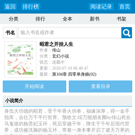
返回
排行榜
阅读记录
首页
分类
排行
全本
新书
书架
书名
昭君之开挂人生
作者：
传山
分类：
玄幻小说
状态：连载中
更新：2020-07-10 06:40:47
最新：
第104章 四零单身娘(02)
开始阅读
查看目录
小说简介
身负大功德的昭君，受千年香火供奉，福缘深厚，得一金手
指库，去往万千平行世界。预收文:综万能朋友圈by传山死在
马嵬坡的杨贵妃玉环，死后穿越千年，降生于千年后现代世
界，成功被洗脑的杨玉环，带着一身本事开启了诸天万界的