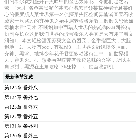
们的希尔犹如盛开在黑暗中的金色太阳花，令他们趋之若
鹜。“天才”名单某黑泥宰某黑心港黑首领某荒神帽子君某好
心的俄罗斯人某世界第一名侦探某失忆空间异能者某宝石收
藏家一只路过的齐神鬼之始祖屑老板极乐教主磨磨头恐怖如
司柚木君“天才”不断增加中而猎人世界的热心群ssbt团长猎
协副会长众这是我们世界的珍宝希尔人类真是太有趣了看文
须知1、本文轻松甜宠苏爽文全员团宠，金手指巨大，大腿
遍地。2、人物有ooc，有私设3、主世界文野综博多拉面、
齐神、黑篮、地缚少年花子君更多动漫待定中，副世界猎
人，穿鬼灭。4、想要写温暖带有救赎意味的文字，所以主
角超甜，黑泥在主角攻略下h狂掉。5、便当收割机。
最新章节预览
第125章 番外八
第124章 番外七
第123章 番外六
第122章 番外五
第121章 番外四
第120章 番外三