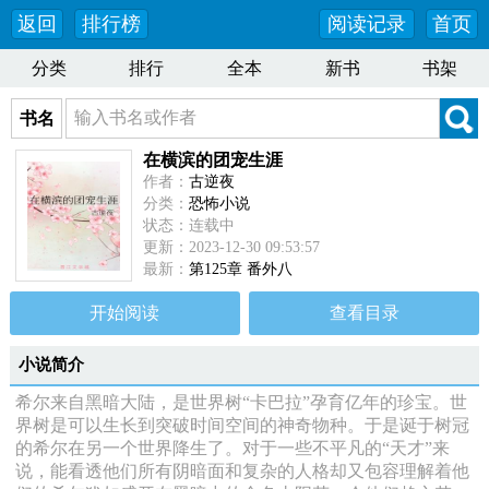
返回
排行榜
阅读记录
首页
分类
排行
全本
新书
书架
书名
在横滨的团宠生涯
作者：
古逆夜
分类：
恐怖小说
状态：连载中
更新：2023-12-30 09:53:57
最新：
第125章 番外八
开始阅读
查看目录
小说简介
希尔来自黑暗大陆，是世界树“卡巴拉”孕育亿年的珍宝。世
界树是可以生长到突破时间空间的神奇物种。于是诞于树冠
的希尔在另一个世界降生了。对于一些不平凡的“天才”来
说，能看透他们所有阴暗面和复杂的人格却又包容理解着他