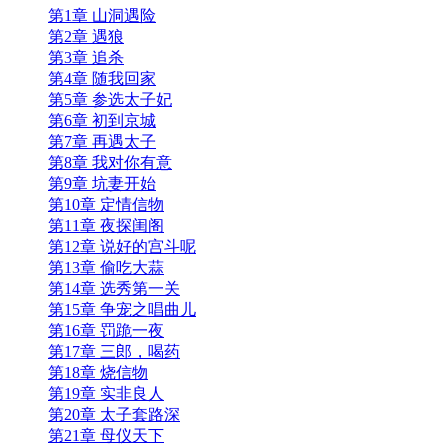
第1章 山洞遇险
第2章 遇狼
第3章 追杀
第4章 随我回家
第5章 参选太子妃
第6章 初到京城
第7章 再遇太子
第8章 我对你有意
第9章 坑妻开始
第10章 定情信物
第11章 夜探闺阁
第12章 说好的宫斗呢
第13章 偷吃大蒜
第14章 选秀第一关
第15章 争宠之唱曲儿
第16章 罚跪一夜
第17章 三郎，喝药
第18章 烧信物
第19章 实非良人
第20章 太子套路深
第21章 母仪天下