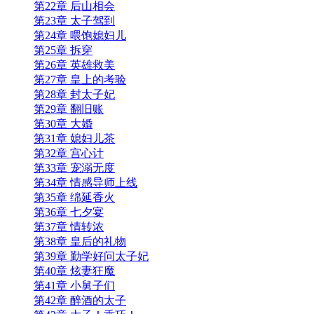
第22章 后山相会
第23章 太子驾到
第24章 喂饱媳妇儿
第25章 拆穿
第26章 英雄救美
第27章 皇上的考验
第28章 封太子妃
第29章 翻旧账
第30章 大婚
第31章 媳妇儿茶
第32章 宫心计
第33章 宠溺无度
第34章 情感导师上线
第35章 绵延香火
第36章 七夕宴
第37章 情转浓
第38章 皇后的礼物
第39章 勤学好问太子妃
第40章 炫妻狂魔
第41章 小舅子们
第42章 醉酒的太子