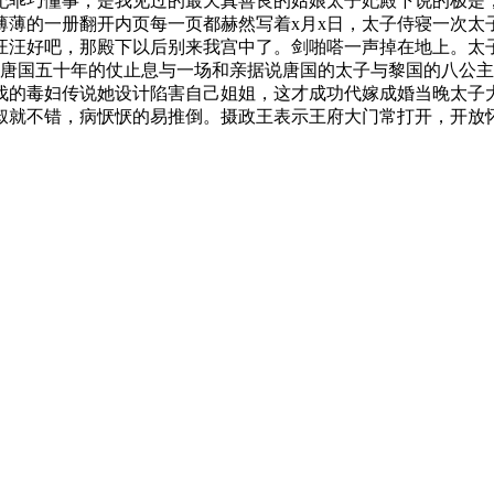
妃乖巧懂事，是我见过的最天真善良的姑娘太子妃殿下说的极是
薄薄的一册翻开内页每一页都赫然写着x月x日，太子侍寝一次太
汪汪好吧，那殿下以后别来我宫中了。剑啪嗒一声掉在地上。太
和唐国五十年的仗止息与一场和亲据说唐国的太子与黎国的八公
伐的毒妇传说她设计陷害自己姐姐，这才成功代嫁成婚当晚太子
叔就不错，病恹恹的易推倒。摄政王表示王府大门常打开，开放