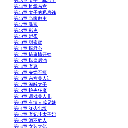
第43章 太子！乖巧！
第44章 执掌东宫
第45章 太子的私房钱
第46章 当家做主
第47章 暴富
第48章 彤史
第49章 孵蛋
第50章 甜蜜蜜
第51章 探君心
第52章 搞事情开始
第53章 揩皇后油
第54章 宠妻
第55章 夫纲不振
第56章 东宫美人计
第57章 灌醉太子
第58章 护夫狂魔
第59章 调戏美人儿
第60章 有情人成兄妹
第61章 红杏出墙
第62章 宠妃斗太子妃
第63章 酒不醉人
第64章 女装大佬