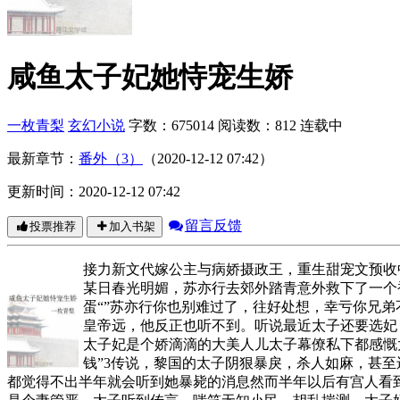
咸鱼太子妃她恃宠生娇
一枚青梨
玄幻小说
字数：675014
阅读数：812
连载中
最新章节：
番外（3）
（2020-12-12 07:42）
更新时间：2020-12-12 07:42
留言反馈
投票推荐
加入书架
接力新文代嫁公主与病娇摄政王，重生甜宠文预收中
某日春光明媚，苏亦行去郊外踏青意外救下了一个
蛋“”苏亦行你也别难过了，往好处想，幸亏你兄
皇帝远，他反正也听不到。听说最近太子还要选妃
太子妃是个娇滴滴的大美人儿太子幕僚私下都感慨
钱”3传说，黎国的太子阴狠暴戾，杀人如麻，甚
都觉得不出半年就会听到她暴毙的消息然而半年以后有宫人看