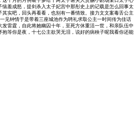
，这个月的月例银子多给十两太子谢夫人赏赐小剧场某日太子心
子恼羞成怒，提剑杀入太子妃宫中那彤史上的记载是怎么回事太
子其实吧，回头再看看，也别有一番情致。接力文文案毒舌公主
主一见钟情于是带着三座城池作为聘礼求取公主一时间传为佳话
大发雷霆，自此将她幽囚十年，至死方休重活一世，和亲队伍中
怀抱等你是夜，十七公主欲哭无泪，说好的病秧子呢我看你还能