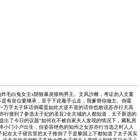
包炸毛白兔女主x阴狠暴戾狼狗男主。文风沙雕，考证勿入文案
不是有皇位要继承，至于下此毒手么走，我爹替你做主。倒霉
略一万字太子坏话倒霉蛋如此大逆不道的话你也敢说苏亦行天高
亦行接到了参选太子妃的圣旨2全京城的人都知道，太子新选的
提出了今日的议题“如何在不被自家夫人发现的情况下，藏私房
最终小门小户出生，但姿容绝色的知州之女苏亦行当选之时人人
子妃在太子寝宫里把太子推倒了于是黎国上下都知道了太子其实