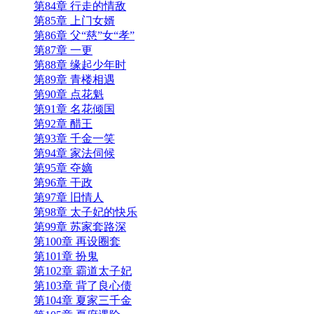
第84章 行走的情敌
第85章 上门女婿
第86章 父“慈”女“孝”
第87章 一更
第88章 缘起少年时
第89章 青楼相遇
第90章 点花魁
第91章 名花倾国
第92章 醋王
第93章 千金一笑
第94章 家法伺候
第95章 夺嫡
第96章 干政
第97章 旧情人
第98章 太子妃的快乐
第99章 苏家套路深
第100章 再设圈套
第101章 扮鬼
第102章 霸道太子妃
第103章 背了良心债
第104章 夏家三千金