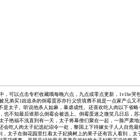
，可以点击专栏收藏哦每晚六点，九点或零点更新，1v1he哭
被兄弟买1凶追杀的倒霉蛋苏亦行义愤填膺不就是一点家产么又
弟不是太子。听说他杀人如麻，暴虐成性。还喜欢吃人肉以下省
，也不知最后谁那么倒霉会被选上。倒霉蛋迷之微笑几日后，苏
太子艳福不浅直到有一天，太子将幕僚们聚在一起，一脸严肃地
至还会吃人肉太子妃选妃诏令一处，黎国上下待嫁女子人人自危
到，太子在御花园里扛着太子妃摘树上的果子还有宫人看到，太