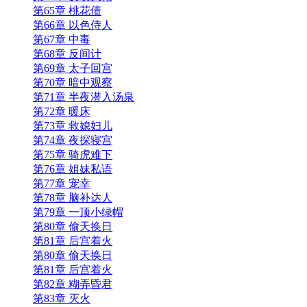
第65章 桃花债
第66章 以色侍人
第67章 中毒
第68章 反间计
第69章 太子回宫
第70章 暗中观察
第71章 半夜潜入汤泉
第72章 暖床
第73章 救媳妇儿
第74章 夜探寝宫
第75章 骑虎难下
第76章 姐妹私语
第77章 宠幸
第78章 脑补达人
第79章 一顶小绿帽
第80章 偷天换日
第81章 后宫着火
第80章 偷天换日
第81章 后宫着火
第82章 糊弄昏君
第83章 灭火