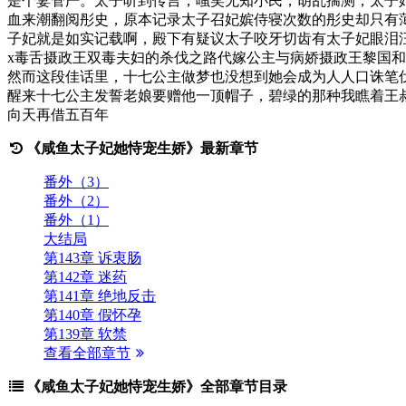
是个妻管严。太子听到传言，嗤笑无知小民，胡乱揣测，太子
血来潮翻阅彤史，原本记录太子召妃嫔侍寝次数的彤史却只有
子妃就是如实记载啊，殿下有疑议太子咬牙切齿有太子妃眼泪
x毒舌摄政王双毒夫妇的杀伐之路代嫁公主与病娇摄政王黎国
然而这段佳话里，十七公主做梦也没想到她会成为人人口诛笔
醒来十七公主发誓老娘要赠他一顶帽子，碧绿的那种我瞧着王
向天再借五百年
《咸鱼太子妃她恃宠生娇》最新章节
番外（3）
番外（2）
番外（1）
大结局
第143章 诉衷肠
第142章 迷药
第141章 绝地反击
第140章 假怀孕
第139章 软禁
查看全部章节
《咸鱼太子妃她恃宠生娇》全部章节目录