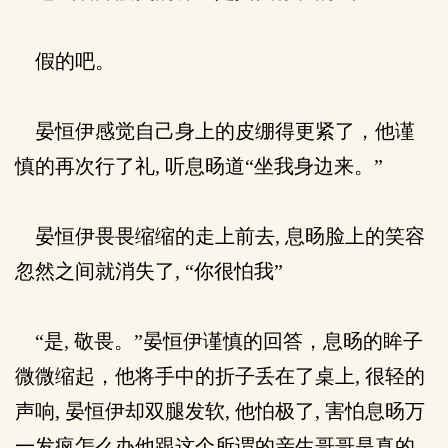
假的吧。
晏恒伊感觉自己身上的皮绷得更紧了，他谨
慎的再次行了礼, 听息旸道“坐我身边来。”
晏恒伊畏畏缩缩的走上前去, 息旸脸上的笑容
忽然之间就消失了, “你很怕我”
“是, 敬畏。”晏恒伊谨慎的回答，息旸的眸子
微微缩起，他将手中的折子丢在了桌上, 很轻的
声响, 晏恒伊却双腿发软, 他怕极了, 害怕息旸万
一发疯怎么办他跟这个所谓的亲生哥哥是真的