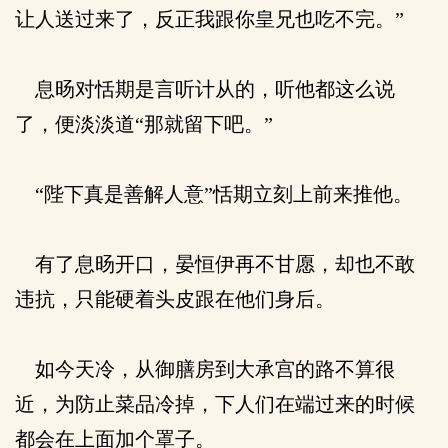
让人送过来了，反正我跟你皇兄也吃不完。”
息旸对恬期是言听计从的，听他都这么说
了，便淡淡道“那就留下吧。”
“陛下真是善解人意”恬期立刻上前来推他。
有了息旸开口，晏恒伊再不甘愿，却也不敢
违抗，只能硬着头皮跟在他们身后。
如今天冷，从御膳房到大承宫的路不算很
近，为防止菜品冷掉，下人们在端过来的时候
都会在上面加个罩子。