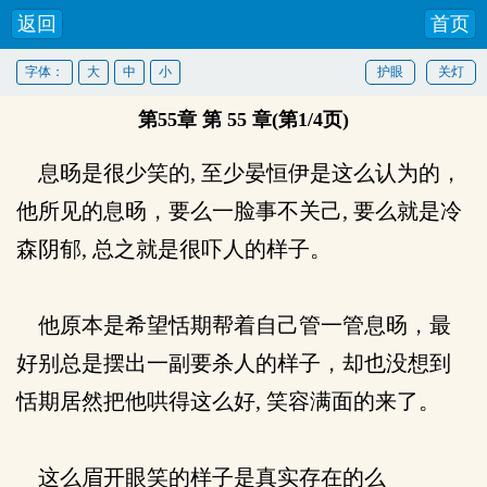
返回
首页
字体：
大
中
小
护眼
关灯
第55章 第 55 章(第1/4页)
息旸是很少笑的, 至少晏恒伊是这么认为的，
他所见的息旸，要么一脸事不关己, 要么就是冷
森阴郁, 总之就是很吓人的样子。
他原本是希望恬期帮着自己管一管息旸，最
好别总是摆出一副要杀人的样子，却也没想到
恬期居然把他哄得这么好, 笑容满面的来了。
这么眉开眼笑的样子是真实存在的么