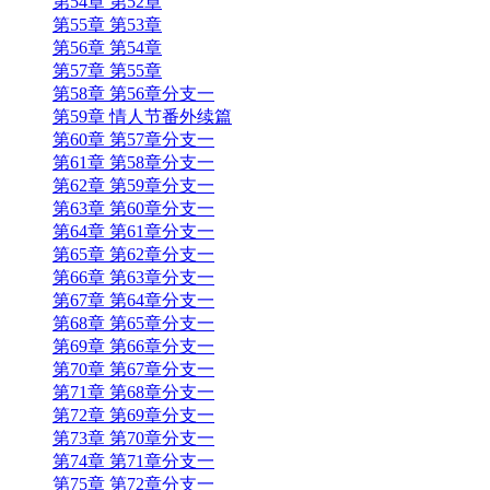
第54章 第52章
第55章 第53章
第56章 第54章
第57章 第55章
第58章 第56章分支一
第59章 情人节番外续篇
第60章 第57章分支一
第61章 第58章分支一
第62章 第59章分支一
第63章 第60章分支一
第64章 第61章分支一
第65章 第62章分支一
第66章 第63章分支一
第67章 第64章分支一
第68章 第65章分支一
第69章 第66章分支一
第70章 第67章分支一
第71章 第68章分支一
第72章 第69章分支一
第73章 第70章分支一
第74章 第71章分支一
第75章 第72章分支一