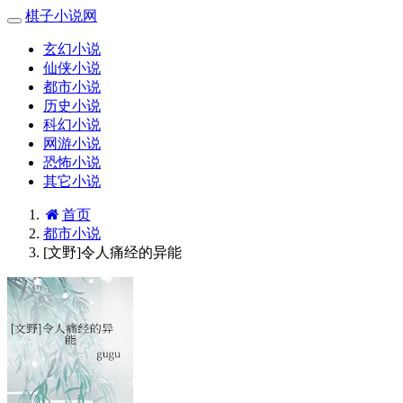
棋子小说网
玄幻小说
仙侠小说
都市小说
历史小说
科幻小说
网游小说
恐怖小说
其它小说
首页
都市小说
[文野]令人痛经的异能