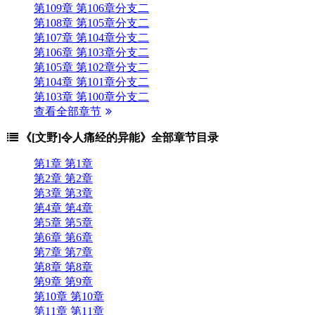
第109章 第106章分支二
第108章 第105章分支二
第107章 第104章分支二
第106章 第103章分支二
第105章 第102章分支二
第104章 第101章分支二
第103章 第100章分支二
查看全部章节
《[文野]令人痛经的异能》全部章节目录
第1章 第1章
第2章 第2章
第3章 第3章
第4章 第4章
第5章 第5章
第6章 第6章
第7章 第7章
第8章 第8章
第9章 第9章
第10章 第10章
第11章 第11章