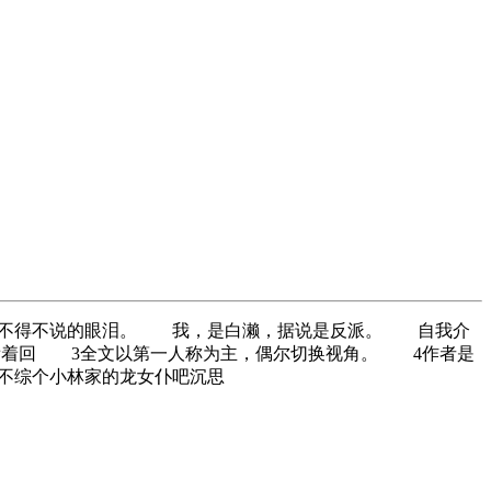
下不得不说的眼泪。 我，是白濑，据说是反派。 自我介
看着回 3全文以第一人称为主，偶尔切换视角。 4作者是
不综个小林家的龙女仆吧沉思