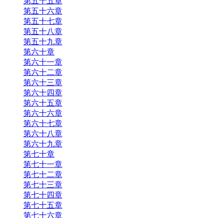
第五十五章
第五十六章
第五十七章
第五十八章
第五十九章
第六十章
第六十一章
第六十二章
第六十三章
第六十四章
第六十五章
第六十六章
第六十七章
第六十八章
第六十九章
第七十章
第七十一章
第七十二章
第七十三章
第七十四章
第七十五章
第七十六章