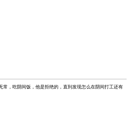
走无常，吃阴间饭，他是拒绝的，直到发现怎么在阴间打工还有