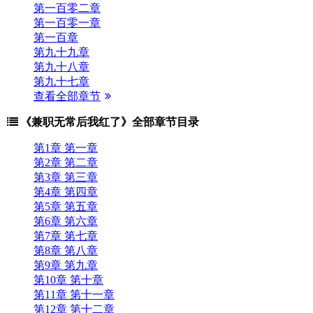
第一百零二章
第一百零一章
第一百章
第九十九章
第九十八章
第九十七章
查看全部章节
《兼职无常后我红了》全部章节目录
第1章 第一章
第2章 第二章
第3章 第三章
第4章 第四章
第5章 第五章
第6章 第六章
第7章 第七章
第8章 第八章
第9章 第九章
第10章 第十章
第11章 第十一章
第12章 第十二章