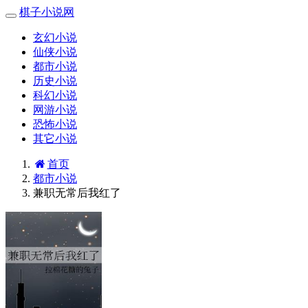
棋子小说网
玄幻小说
仙侠小说
都市小说
历史小说
科幻小说
网游小说
恐怖小说
其它小说
首页
都市小说
兼职无常后我红了