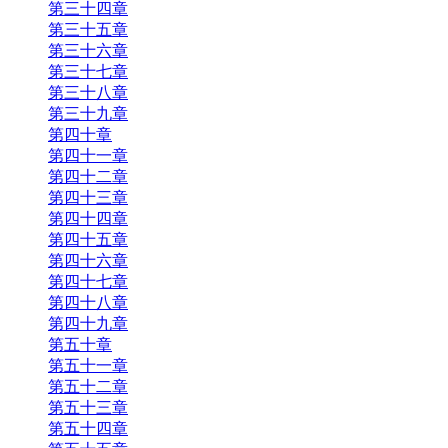
第三十四章
第三十五章
第三十六章
第三十七章
第三十八章
第三十九章
第四十章
第四十一章
第四十二章
第四十三章
第四十四章
第四十五章
第四十六章
第四十七章
第四十八章
第四十九章
第五十章
第五十一章
第五十二章
第五十三章
第五十四章