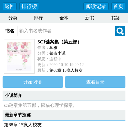
返回
排行榜
阅读记录
首页
分类
排行
全本
新书
书架
书名
SCI谜案集（第五部）
作者：
耳雅
分类：
都市小说
状态：连载中
更新：2020-10-10 19:20:12
最新：
第68章 15疯人校友
开始阅读
查看目录
小说简介
sci谜案集第五部，鼠猫心理学探案。
最新章节预览
第68章 15疯人校友