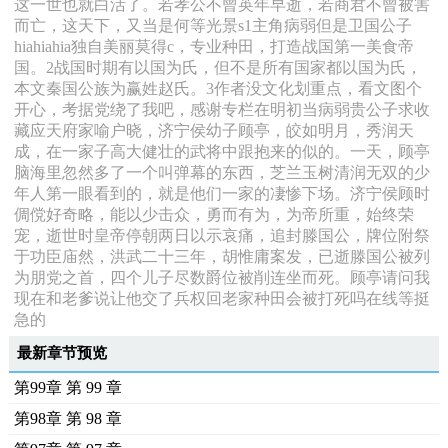
这一世也就白活了。若孝公不曾英年早逝，若商君不曾被害
而亡，这天下，又当是何等光景s1主角病弱但是卫国公子
hiahiahia独自美丽莫得c，专业种田，打造战国第一美食帝
国。2战国时期有以国为氏，但不是所有国家都以国为氏，
本文秦国公族为赢姓赵氏。3作者没文化划重点，看文图个
开心，考据党绕了我吧，感谢专栏在明初当病弱贵公子求收
藏应天府家喻户晓，济宁侯幼子顾亭，皎如明月，秀润天
成，在一家子高大健壮的武将中跟抱来的似的。一天，顾亭
脑海里忽然多了一个叫弹幕的东西，芝兰玉树清润无双的少
年人第一眼看到的，就是他们一家的凄惨下场。济宁侯顾时
倜傥好奇略，能以少击众，勇而有为，为帝所重，始终荣
宠，逝世时皇帝停朝两日以示哀痛，追封滕国公，牌位附祭
于功臣庙然，洪武二十三年，胡惟庸案发，已逝滕国公被列
为朋党之首，四个儿子尽数爵位被削连坐而死。顾亭请问我
现在和老爹说让他交了兵权回老家种田会被打死吗在线等挺
急的
最新章节预览
第99章 第 99 章
第98章 第 98 章