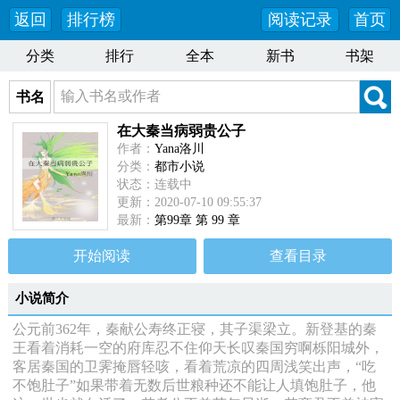
返回
排行榜
阅读记录
首页
分类
排行
全本
新书
书架
书名
在大秦当病弱贵公子
作者：
Yana洛川
分类：
都市小说
状态：连载中
更新：2020-07-10 09:55:37
最新：
第99章 第 99 章
开始阅读
查看目录
小说简介
公元前362年，秦献公寿终正寝，其子渠梁立。新登基的秦
王看着消耗一空的府库忍不住仰天长叹秦国穷啊栎阳城外，
客居秦国的卫霁掩唇轻咳，看着荒凉的四周浅笑出声，“吃
不饱肚子”如果带着无数后世粮种还不能让人填饱肚子，他